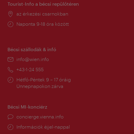
Tourist-Info a bécsi repülőtéren
Helyszín:
az érkezési csarnokban
Nyitva
Naponta 9-18 óra között
tartás:
Bécsi szállodák & infó
E-
info@wien.info
mail:
Telefon:
+43-1-24 555
Nyitva
Hétfő-Péntek 9 – 17 óráig
tartás:
Ünnepnapokon zárva
Bécsi MI-konciérz
concierge.vienna.info
Információk éjjel-nappal