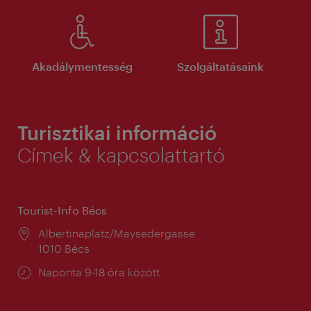
Akadálymentesség
Szolgáltatásaink
Turisztikai információ
Címek & kapcsolattartó
Tourist-Info Bécs
Helyszín:
Albertinaplatz/Maysedergasse
1010 Bécs
Nyitva
Naponta 9-18 óra között
tartás: