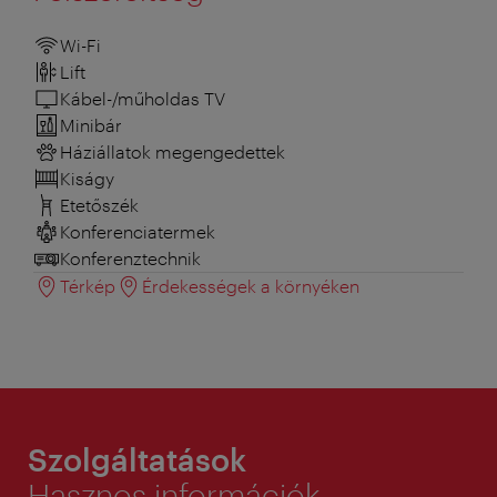
Wi-Fi
Lift
Kábel-/műholdas TV
Minibár
Háziállatok megengedettek
Kiságy
Etetőszék
Konferenciatermek
Konferenztechnik
Térkép
Érdekességek a környéken
Szolgáltatások
Hasznos információk