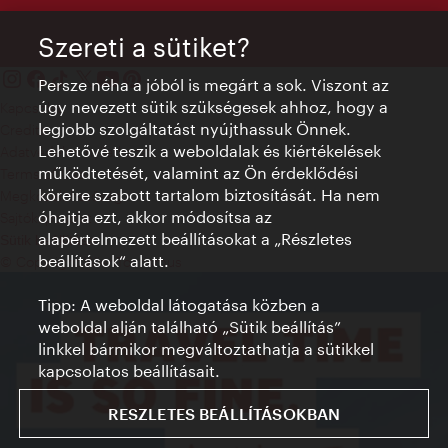
Szereti a sütiket?
Persze néha a jóból is megárt a sok. Viszont az
úgy nevezett sütik szükségesek ahhoz, hogy a
Kapcsolat
legjobb szolgáltatást nyújthassuk Önnek.
Credits
Lehetővé teszik a weboldalak és kiértékelések
Adatvédelmi nyilatkozat
működtetését, valamint az Ön érdeklődési
Terms of Use
köreire szabott tartalom biztosítását. Ha nem
Megközelíthetőség
óhajtja ezt, akkor módosítsa az
Sajtókapcsolat
alapértelmezett beállításokat a „Részletes
Sütik beállítása
beállítások“ alatt.
© Copyright WienTourismus
Tipp: A weboldal látogatása közben a
weboldal alján található „Sütik beállítás”
linkkel bármikor megváltoztathatja a sütikkel
kapcsolatos beállításait.
RESZLETES BEÁLLÍTÁSOKBAN