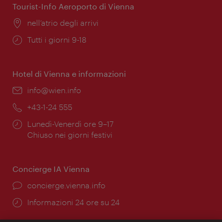
Tourist-Info Aeroporto di Vienna
Posizione:
nell’atrio degli arrivi
Orari
Tutti i giorni 9-18
di
apertura:
Hotel di Vienna e informazioni
Email:
info@wien.info
Telefono:
+43-1-24 555
Orari
Lunedì-Venerdì ore 9–17
di
Chiuso nei giorni festivi
apertura:
Concierge IA Vienna
Ort:
concierge.vienna.info
Öffnungszeiten:
Informazioni 24 ore su 24