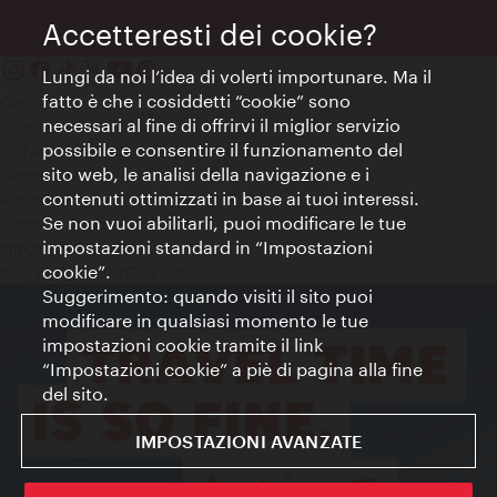
Accetteresti dei cookie?
Lungi da noi l’idea di volerti importunare. Ma il
fatto è che i cosiddetti “cookie” sono
Contatti
necessari al fine di offrirvi il miglior servizio
Colophon
possibile e consentire il funzionamento del
Dichiarazione sulla protezione dei dati
sito web, le analisi della navigazione e i
Terms of Use
contenuti ottimizzati in base ai tuoi interessi.
Accessibilità
Se non vuoi abilitarli, puoi modificare le tue
Contatto stampa
impostazioni standard in “Impostazioni
Impostazioni cookie
cookie”.
© Copyright WienTourismus
Suggerimento: quando visiti il sito puoi
modificare in qualsiasi momento le tue
impostazioni cookie tramite il link
“Impostazioni cookie” a piè di pagina alla fine
del sito.
IMPOSTAZIONI AVANZATE