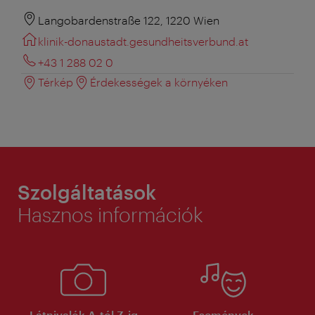
Langobardenstraße 122, 1220 Wien
klinik-donaustadt.gesundheitsverbund.at
+43 1 288 02 0
Térkép
Érdekességek a környéken
Szolgáltatások
Hasznos információk
Látnivalók A-tól Z-ig
Események