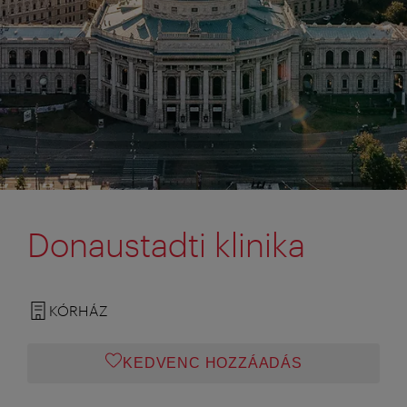
Donaustadti klinika
KÓRHÁZ
KEDVENC HOZZÁADÁS