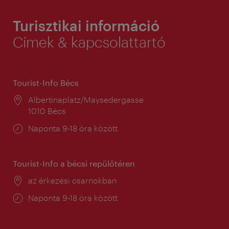
Turisztikai információ
Címek & kapcsolattartó
Tourist-Info Bécs
Helyszín:
Albertinaplatz/Maysedergasse
1010 Bécs
Nyitva
Naponta 9-18 óra között
tartás:
Tourist-Info a bécsi repülőtéren
Helyszín:
az érkezési csarnokban
Nyitva
Naponta 9-18 óra között
tartás: