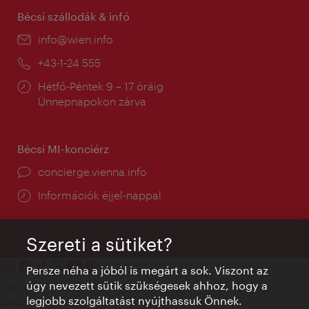
Bécsi szállodák & infó
E-
info@wien.info
mail:
Telefon:
+43-1-24 555
Nyitva
Hétfő-Péntek 9 – 17 óráig
tartás:
Ünnepnapokon zárva
Bécsi MI-konciérz
concierge.vienna.info
Információk éjjel-nappal
Szereti a sütiket?
Persze néha a jóból is megárt a sok. Viszont az
úgy nevezett sütik szükségesek ahhoz, hogy a
Kapcsolat
legjobb szolgáltatást nyújthassuk Önnek.
Credits