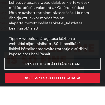
Lehetővé teszik a weboldalak és kiértékelések
Adatvédelmi nyilatkozat
működtetését, valamint az Ön érdeklődési
Terms of Use
köreire szabott tartalom biztosítását. Ha nem
Megközelíthetőség
óhajtja ezt, akkor módosítsa az
Sajtókapcsolat
alapértelmezett beállításokat a „Részletes
Sütik beállítása
beállítások“ alatt.
© Copyright WienTourismus
Tipp: A weboldal látogatása közben a
weboldal alján található „Sütik beállítás”
linkkel bármikor megváltoztathatja a sütikkel
kapcsolatos beállításait.
RESZLETES BEÁLLÍTÁSOKBAN
AS ÖSSZES SÜTI ELFOGADÁSA