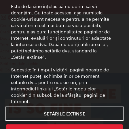
Este de la sine înţeles că nu dorim să vă
deranjăm. Cu toate acestea, aşa-numitele
cookie-uri sunt necesare pentru a ne permite
să vă oferim cel mai bun serviciu posibil şi
Contact
pentru a asigura funcţionalitatea paginilor de
Credits
Internet, evaluărilor şi conţinuturilor adaptate
Declaraţie privind protecţia datelor
la interesele dvs. Dacă nu doriţi utilizarea lor,
Terms of Use
puteţi schimba setările dvs. standard la
Accesibilitate
„Setări extinse“.
Contact presa
Setări module cookie
Sugestie: în timpul vizitării paginii noastre de
© Copyright Wien Tourismus
Internet puteţi schimba în orice moment
setările dvs. pentru cookie-uri, prin
intermediul linkului „Setările modulelor
cookie“ din subsol, de la sfârşitul paginii de
Internet.
SETĂRILE EXTINSE