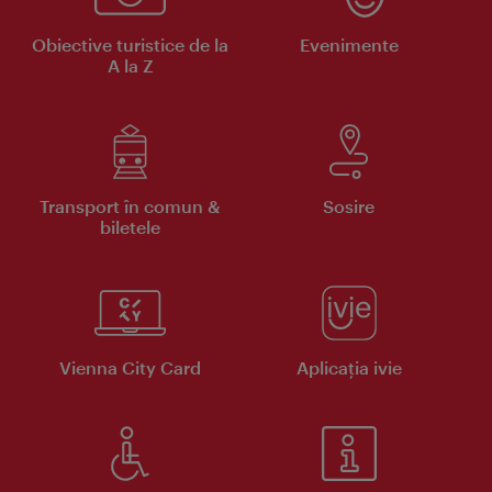
Obiective turistice de la
Evenimente
A la Z
Transport în comun &
Sosire
biletele
Vienna City Card
Aplicaţia ivie