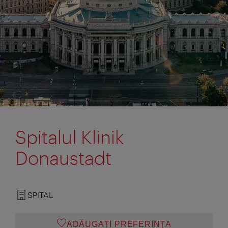
Spitalul Klinik
Donaustadt
SPITAL
ADĂUGAȚI PREFERINŢA