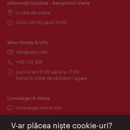
Informaţii turistice - Aeroportul Viena
Locul:
în sala de sosire
Program:
Zilnic 09:00 până 18:00
Wien Hotels & Info
E-
info@wien.info
mail:
Telefon:
+43-1-24 555
Program:
Luni-Vineri 9:00 până la 17:00
Închis în zilele de sărbători legale
Concierge IA Viena
concierge.vienna.info
Informații non-stop
V-ar plăcea nişte cookie-uri?