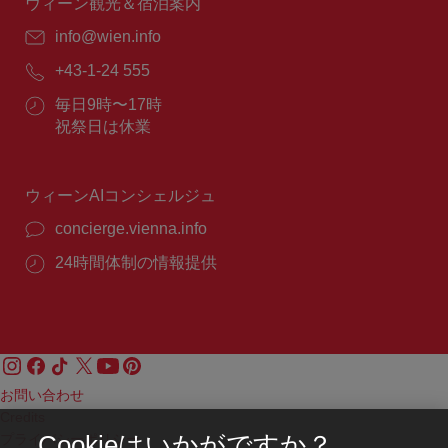
間：
ウィーン観光＆宿泊案内
E
info@wien.info
メ
電
+43-1-24 555
ー
話
ル：
営
毎日9時〜17時
番
業
祝祭日は休業
号：
時
間：
ウィーンAIコンシェルジュ
concierge.vienna.info
24時間体制の情報提供
お問い合わせ
Credits
プライバシーポリシー
Cookieはいかがですか？