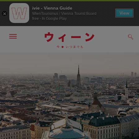
ivie - Vienna Guide
View
WienTourismus / Vienna Tourist Board
free - In Google Play
メ
検
ニ
索
ュ
メ
こ
す
ー
る
ニ
の
の
ュ
ペ
表
ー
ー
示・
非
へ
ジ
表
の
示
ト
ッ
プ
へ