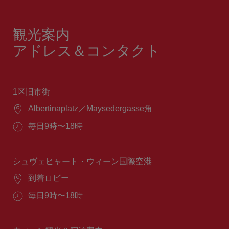
観光案内
アドレス＆コンタクト
1区旧市街
場
Albertinaplatz／Maysedergasse角
所：
営
毎日9時〜18時
業
時
間：
シュヴェヒャート・ウィーン国際空港
場
到着ロビー
所：
営
毎日9時〜18時
業
時