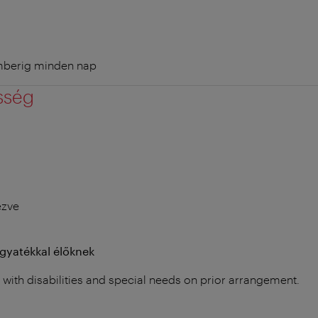
emberig minden nap
sség
ezve
ogyatékkal élőknek
s with disabilities and special needs on prior arrangement.