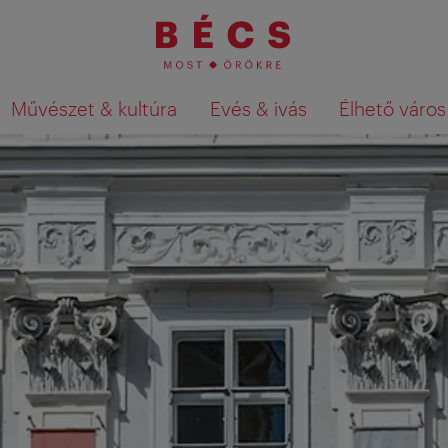
Művészet & kultúra
Evés & ivás
Élhető város
Keresési találatok megjelenítése a té