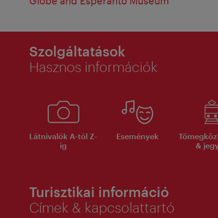
Globe and Esperanto Museum
Szolgáltatások
Hasznos információk
Látnivalók A-tól Z-
Események
Tömegköz
ig
& jeg
Turisztikai információ
Címek & kapcsolattartó