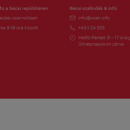
nfo a bécsi repülőtéren
Bécsi szállodák & infó
ín:
kezési csarnokban
E-
info@wien.info
mail:
a
ta 9-18 óra között
Telefon:
+43-1-24 555
:
Nyitva
Hétfő-Péntek 9 – 17 órái
tartás:
Ünnepnapokon zárva