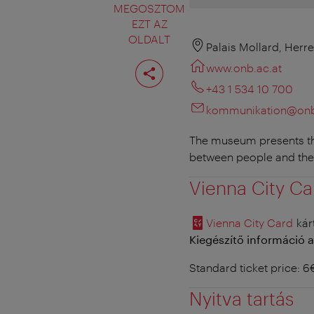
MEGOSZTOM
EZT AZ
OLDALT
Palais Mollard, Herr
Oldal
www.onb.ac.at
megosztása
+43 1 534 10 700
kommunikation@onb
The museum presents the
between people and the
Vienna City Ca
Vienna City Card
kár
Kiegészítő információ a
Standard ticket price: 
Nyitva tartás