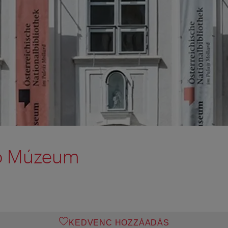
o Múzeum
KEDVENC HOZZÁADÁS