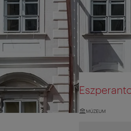
Eszperant
MÚZEUM