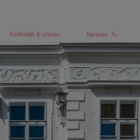
Szállodák & utazás
Keresés
KERESÉS
rképen