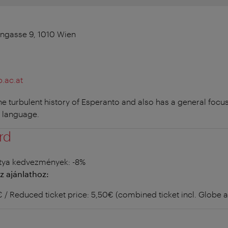
engasse 9, 1010 Wien
.ac.at
 turbulent history of Esperanto and also has a general focus
 language.
rd
tya kedvezmények
: -8%
z ajánlathoz:
6€ / Reduced ticket price: 5,50€ (combined ticket incl. Glob