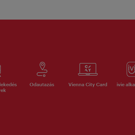
lekedés
Odautazás
Vienna City Card
ivie al
yek