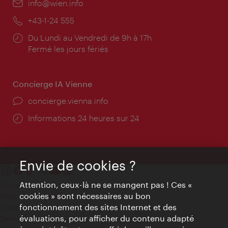
E-
info@wien.info
mail:
Téléphone:
+43-1-24 555
Horaires
Du Lundi au Vendredi de 9h à 17h
d'ouverture:
Fermé les jours fériés
Concierge IA Vienne
Ort:
concierge.vienna.info
Öffnungszeiten:
Informations 24 heures sur 24
Envie de cookies ?
Attention, ceux-là ne se mangent pas ! Ces «
Contact
cookies » sont nécessaires au bon
Mentions obligatoires
fonctionnement des sites Internet et des
Charte sur le respect de la vie privée
évaluations, pour afficher du contenu adapté
Terms of Use