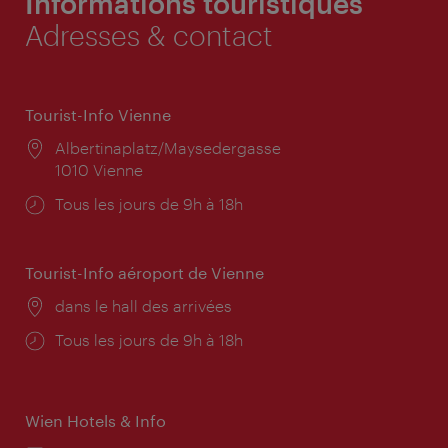
Informations touristiques
Adresses & contact
Tourist-Info Vienne
Lieu:
Albertinaplatz/Maysedergasse
1010 Vienne
Horaires
Tous les jours de 9h à 18h
d'ouverture:
Tourist-Info aéroport de Vienne
Lieu:
dans le hall des arrivées
Horaires
Tous les jours de 9h à 18h
d'ouverture:
Wien Hotels & Info