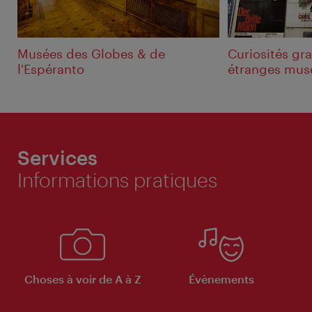
Musées des Globes & de
Curiosités gra
l'Espéranto
étranges mus
Services
Informations pratiques
Choses à voir de A à Z
Évènements