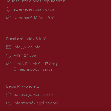
Tourist-Info a bécsi repülőtéren
Helyszín:
az érkezési csarnokban
Nyitva
Naponta 9-18 óra között
tartás:
Bécsi szállodák & infó
E-
info@wien.info
mail:
Telefon:
+43-1-24 555
Nyitva
Hétfő-Péntek 9 – 17 óráig
tartás:
Ünnepnapokon zárva
Bécsi MI-konciérz
concierge.vienna.info
Információk éjjel-nappal