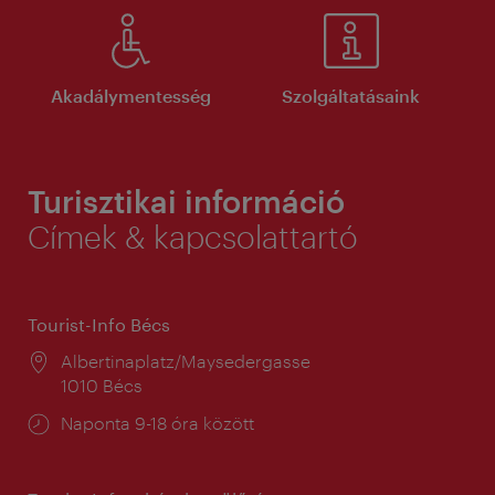
Akadálymentesség
Szolgáltatásaink
Turisztikai információ
Címek & kapcsolattartó
Tourist-Info Bécs
Helyszín:
Albertinaplatz/Maysedergasse
1010 Bécs
Nyitva
Naponta 9-18 óra között
tartás: