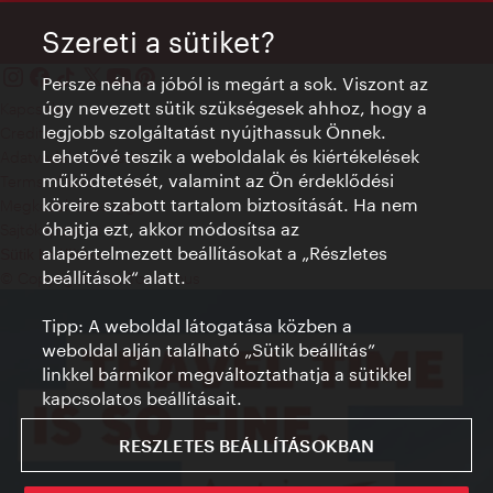
Szereti a sütiket?
Persze néha a jóból is megárt a sok. Viszont az
úgy nevezett sütik szükségesek ahhoz, hogy a
Kapcsolat
legjobb szolgáltatást nyújthassuk Önnek.
Credits
Lehetővé teszik a weboldalak és kiértékelések
Adatvédelmi nyilatkozat
működtetését, valamint az Ön érdeklődési
Terms of Use
köreire szabott tartalom biztosítását. Ha nem
Megközelíthetőség
óhajtja ezt, akkor módosítsa az
Sajtókapcsolat
alapértelmezett beállításokat a „Részletes
Sütik beállítása
beállítások“ alatt.
© Copyright WienTourismus
Tipp: A weboldal látogatása közben a
weboldal alján található „Sütik beállítás”
linkkel bármikor megváltoztathatja a sütikkel
kapcsolatos beállításait.
RESZLETES BEÁLLÍTÁSOKBAN