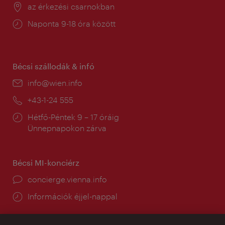
Helyszín:
az érkezési csarnokban
Nyitva
Naponta 9-18 óra között
tartás:
Bécsi szállodák & infó
E-
info@wien.info
mail:
Telefon:
+43-1-24 555
Nyitva
Hétfő-Péntek 9 – 17 óráig
tartás:
Ünnepnapokon zárva
Bécsi MI-konciérz
concierge.vienna.info
Információk éjjel-nappal