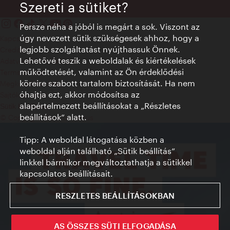
Szereti a sütiket?
Persze néha a jóból is megárt a sok. Viszont az
úgy nevezett sütik szükségesek ahhoz, hogy a
Kapcsolat
legjobb szolgáltatást nyújthassuk Önnek.
Credits
Lehetővé teszik a weboldalak és kiértékelések
Adatvédelmi nyilatkozat
működtetését, valamint az Ön érdeklődési
Terms of Use
köreire szabott tartalom biztosítását. Ha nem
Megközelíthetőség
óhajtja ezt, akkor módosítsa az
Sajtókapcsolat
alapértelmezett beállításokat a „Részletes
Sütik beállítása
beállítások“ alatt.
© Copyright WienTourismus
Tipp: A weboldal látogatása közben a
weboldal alján található „Sütik beállítás”
linkkel bármikor megváltoztathatja a sütikkel
kapcsolatos beállításait.
RESZLETES BEÁLLÍTÁSOKBAN
AS ÖSSZES SÜTI ELFOGADÁSA