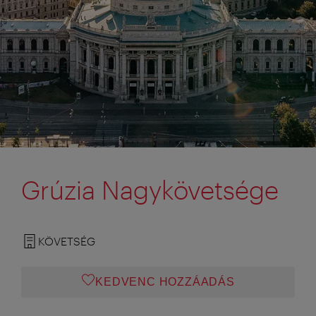
Grúzia Nagykövetsége
KÖVETSÉG
KEDVENC HOZZÁADÁS