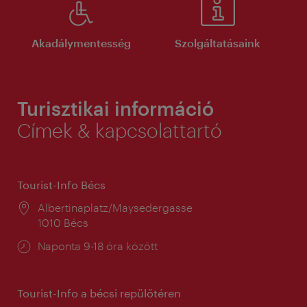
Akadálymentesség
Szolgáltatásaink
Turisztikai információ
Címek & kapcsolattartó
Tourist-Info Bécs
Helyszín:
Albertinaplatz/Maysedergasse
1010 Bécs
Nyitva
Naponta 9-18 óra között
tartás:
Tourist-Info a bécsi repülőtéren