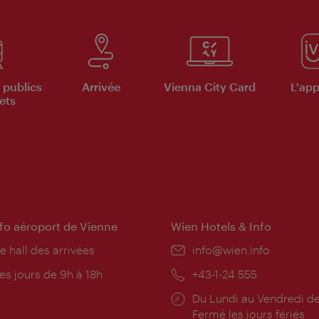
 publics
Arrivée
Vienna City Card
L'appl
ets
nfo aéroport de Vienne
Wien Hotels & Info
e hall des arrivées
E-
info@wien.info
mail:
res
es jours de 9h à 18h
Téléphone:
+43-1-24 555
rture:
Horaires
Du Lundi au Vendredi de
d'ouverture:
Fermé les jours fériés