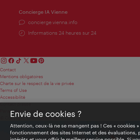
Concierge IA Vienne
Ort:
concierge.vienna.info
Öffnungszeiten:
Informations 24 heures sur 24
Contact
Mentions obligatoires
Charte sur le respect de la vie privée
Terms of Use
Accessibilité
Contact presse
Paramètres de cookies
Envie de cookies ?
© Copyright WienTourismus
Attention, ceux-là ne se mangent pas ! Ces « cookies 
fonctionnement des sites Internet et des évaluations, 
intérêts et vous offrir le meilleur service possible. Si 