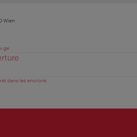
10 Wien
v.ge
erture
érêt dans les environs