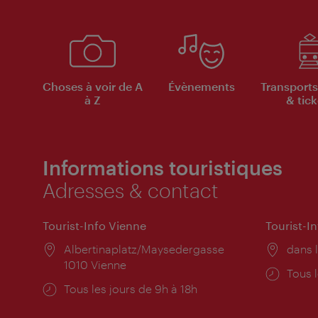
Choses à voir de A
Évènements
Transports
à Z
& tick
Informations touristiques
Adresses & contact
Tourist-Info Vienne
Tourist-I
Lieu:
Albertinaplatz/Maysedergasse
Lieu:
dans l
1010 Vienne
Horai
Tous l
Horaires
Tous les jours de 9h à 18h
d'ouve
d'ouverture: