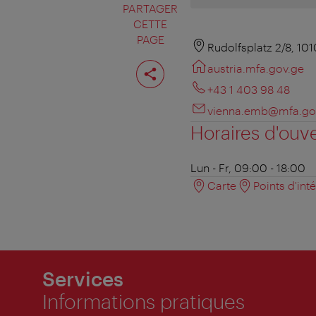
PARTAGER
CETTE
PAGE
Rudolfsplatz 2/8, 10
Partager
austria.mfa.gov.ge
cette
page
+43 1 403 98 48
vienna.emb@mfa.go
Horaires d'ouv
Lun - Fr, 09:00 - 18:00
Carte
Points d'int
Services
Informations pratiques