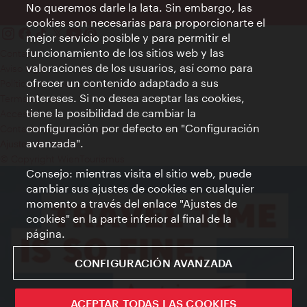
No queremos darle la lata. Sin embargo, las
cookies son necesarias para proporcionarte el
mejor servicio posible y para permitir el
funcionamiento de los sitios web y las
Contacto
valoraciones de los usuarios, así como para
Aviso legal
ofrecer un contenido adaptado a sus
Política de privacidad de datos
intereses. Si no desea aceptar las cookies,
Terms of Use
tiene la posibilidad de cambiar la
Accesibilidad
configuración por defecto en "Configuración
Contacto para la prensa
avanzada".
Ajustes de cookie
© Copyright WienTourismus
Consejo: mientras visita el sitio web, puede
cambiar sus ajustes de cookies en cualquier
momento a través del enlace "Ajustes de
cookies" en la parte inferior al final de la
página.
CONFIGURACIÓN AVANZADA
ACEPTAR TODAS LAS COOKIES