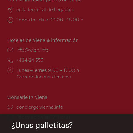
Lugar:
en la terminal de llegadas
Horarios
Todos los días 09:00 - 18:00 h
de
apertura:
Hoteles de Viena & información
e-
info@wien.info
mail:
Teléfono:
+43-1-24 555
Horarios
Lunes-Viernes 9:00 – 17:00 h
de
Cerrado los días festivos
apertura:
Conserje IA Viena
concierge.vienna.info
Información las 24 horas
¿Unas galletitas?