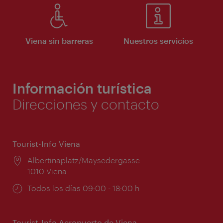
Viena sin barreras
Nuestros servicios
Información turística
Direcciones y contacto
Tourist-Info Viena
Lugar:
Albertinaplatz/Maysedergasse
1010 Viena
Horarios
Todos los días 09:00 - 18:00 h
de
apertura:
Tourist-Info Aeropuerto de Viena