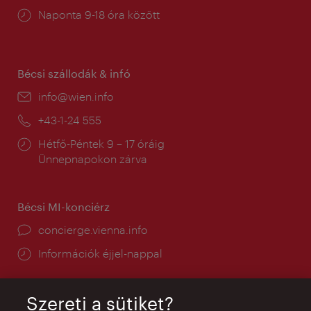
Nyitva
Naponta 9-18 óra között
tartás:
Bécsi szállodák & infó
E-
info@wien.info
mail:
Telefon:
+43-1-24 555
Nyitva
Hétfő-Péntek 9 – 17 óráig
tartás:
Ünnepnapokon zárva
Bécsi MI-konciérz
concierge.vienna.info
Információk éjjel-nappal
Szereti a sütiket?