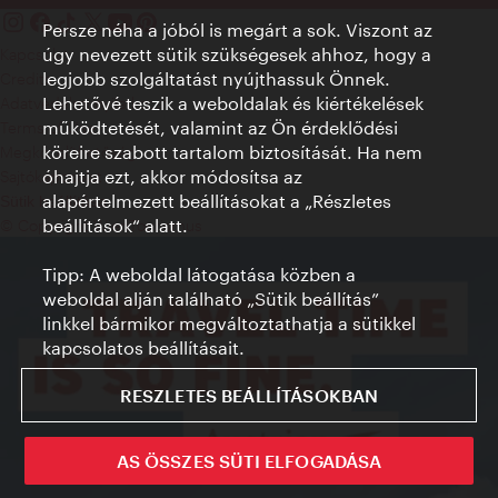
Persze néha a jóból is megárt a sok. Viszont az
úgy nevezett sütik szükségesek ahhoz, hogy a
Kapcsolat
legjobb szolgáltatást nyújthassuk Önnek.
Credits
Lehetővé teszik a weboldalak és kiértékelések
Adatvédelmi nyilatkozat
működtetését, valamint az Ön érdeklődési
Terms of Use
köreire szabott tartalom biztosítását. Ha nem
Megközelíthetőség
óhajtja ezt, akkor módosítsa az
Sajtókapcsolat
alapértelmezett beállításokat a „Részletes
Sütik beállítása
beállítások“ alatt.
© Copyright WienTourismus
Tipp: A weboldal látogatása közben a
weboldal alján található „Sütik beállítás”
linkkel bármikor megváltoztathatja a sütikkel
kapcsolatos beállításait.
RESZLETES BEÁLLÍTÁSOKBAN
AS ÖSSZES SÜTI ELFOGADÁSA