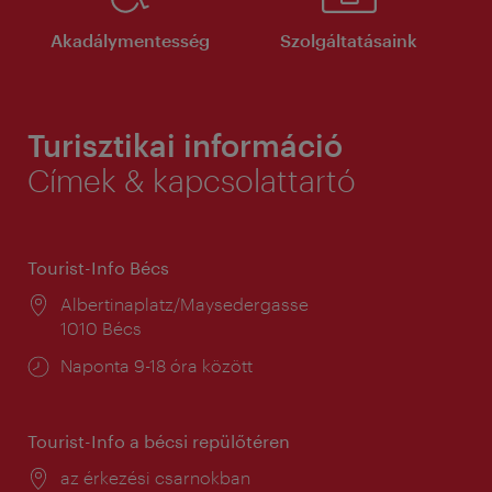
Akadálymentesség
Szolgáltatásaink
Turisztikai információ
Címek & kapcsolattartó
Tourist-Info Bécs
Helyszín:
Albertinaplatz/Maysedergasse
1010 Bécs
Nyitva
Naponta 9-18 óra között
tartás:
Tourist-Info a bécsi repülőtéren
Helyszín:
az érkezési csarnokban