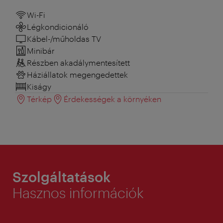
Wi-Fi
Légkondicionáló
Kábel-/műholdas TV
Minibár
Részben akadálymentesített
Háziállatok megengedettek
Kiságy
Térkép
Érdekességek a környéken
Szolgáltatások
Hasznos információk