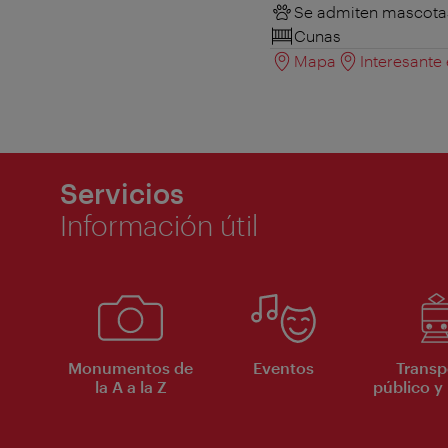
Se admiten mascota
Cunas
Mapa
Interesante
Servicios
Información útil
Monumentos de
Eventos
Transp
la A a la Z
público y 