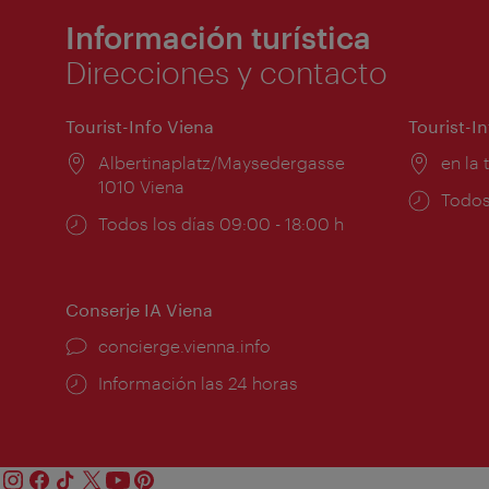
Información turística
Direcciones y contacto
Tourist-Info Viena
Tourist-I
Lugar:
Albertinaplatz/Maysedergasse
Lugar
en la 
1010 Viena
Horar
Todos
Horarios
Todos los días 09:00 - 18:00 h
de
de
apert
apertura:
Conserje IA Viena
concierge.vienna.info
Información las 24 horas