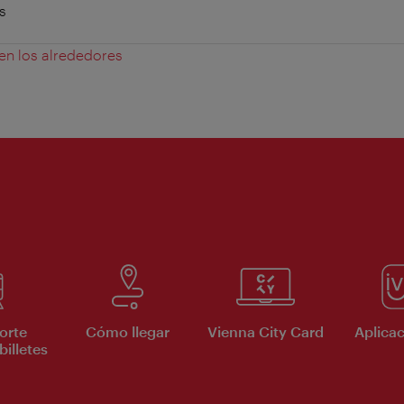
s
 en los alrededores
orte
Cómo llegar
Vienna City Card
Aplicac
billetes