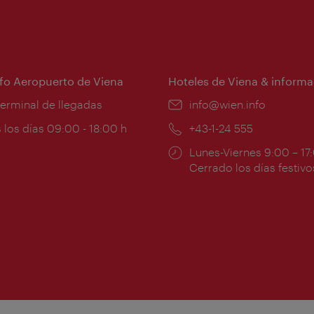
nfo Aeropuerto de Viena
Hoteles de Viena & informa
:
terminal de llegadas
e-
info@wien.info
mail:
ios
 los días 09:00 - 18:00 h
Teléfono:
+43-1-24 555
Horarios
Lunes-Viernes 9:00 – 17
ura:
de
Cerrado los días festivo
apertura: