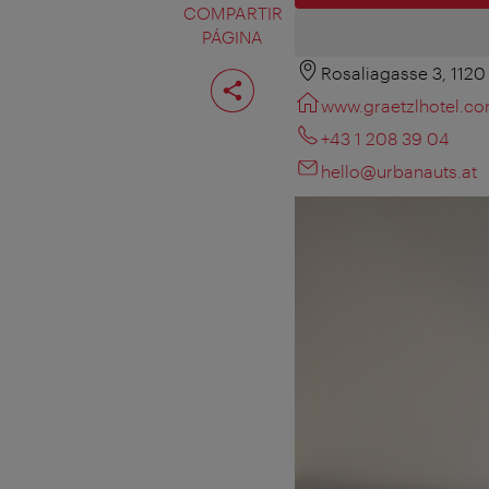
COMPARTIR
PÁGINA
Rosaliagasse 3, 1120
Compartir
página
www.graetzlhotel.c
+43 1 208 39 04
hello@urbanauts.at