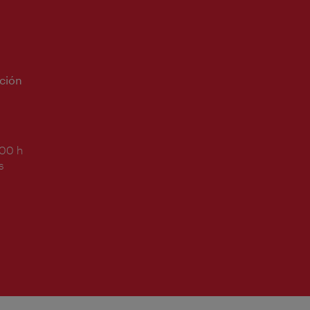
ción
:00 h
s