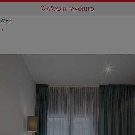
AÑADIR FAVORITO
 Wien
om