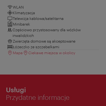
WLAN
Klimatyzacja
Telewizja kablowa/satelitarna
Minibarek
Częściowo przystosowany dla wózków
inwalidzkich
Zwierzęta domowe są akceptowane
Łóżeczko ze szczebelkami
Mapa
Ciekawe miejsca w okolicy
Usługi
Przydatne informacje