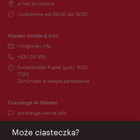
Miejsce:
w hali przylotów
Godziny
Codziennie od 09.00 do 18.00
otwarcia:
Wiedeń Hotele & Info
E-
info@wien.info
mail:
Telefon:
+43-1-24 555
Godziny
Poniedziałek-Piątek godz. 9.00 -
otwarcia:
17.00
Zamknięte w święta państwowe
Concierge AI Wiedeń
concierge.vienna.info
Informacje przez całą dobę
Może ciasteczka?