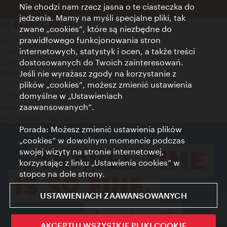
Nie chodzi nam rzecz jasna o te ciasteczka do
jedzenia. Mamy na myśli specjalne pliki, tak
zwane „cookies”, które są niezbędne do
prawidłowego funkcjonowania stron
Kontakt
internetowych, statystyk i ocen, a także treści
Credits
dostosowanych do Twoich zainteresowań.
Zgoda na przetwarzanie danych osobowych
Jeśli nie wyrażasz zgody na korzystanie z
Terms of Use
plików „cookies”, możesz zmienić ustawienia
Dostępność
domyślne w „Ustawieniach
Kontakt prasowy
zaawansowanych”.
Ustawienia cookies
© Copyright Wien Tourismus
Porada: Możesz zmienić ustawienia plików
„cookies” w dowolnym momencie podczas
swojej wizyty na stronie internetowej,
korzystając z linku „Ustawienia cookies” w
stopce na dole strony.
USTAWIENIACH ZAAWANSOWANYCH
AKCEPTUJ WSZYSTKIE PLIKI COOKIE