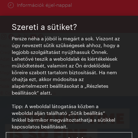
Információk éjjel-nappal
Szereti a sütiket?
Persze néha a jóból is megárt a sok. Viszont az
úgy nevezett sütik szükségesek ahhoz, hogy a
Kapcsolat
legjobb szolgáltatást nyújthassuk Önnek.
Credits
Lehetővé teszik a weboldalak és kiértékelések
Adatvédelmi nyilatkozat
működtetését, valamint az Ön érdeklődési
Terms of Use
köreire szabott tartalom biztosítását. Ha nem
Megközelíthetőség
óhajtja ezt, akkor módosítsa az
Sajtókapcsolat
alapértelmezett beállításokat a „Részletes
Sütik beállítása
beállítások“ alatt.
© Copyright WienTourismus
Tipp: A weboldal látogatása közben a
weboldal alján található „Sütik beállítás”
linkkel bármikor megváltoztathatja a sütikkel
kapcsolatos beállításait.