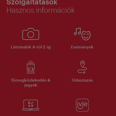
Szolgáltatások
Hasznos információk
Látnivalók A-tól Z-ig
Események
Tömegközlekedés &
Odautazás
jegyek