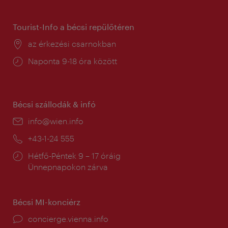
tartás:
Tourist-Info a bécsi repülőtéren
Helyszín:
az érkezési csarnokban
Nyitva
Naponta 9-18 óra között
tartás:
Bécsi szállodák & infó
E-
info@wien.info
mail:
Telefon:
+43-1-24 555
Nyitva
Hétfő-Péntek 9 – 17 óráig
tartás:
Ünnepnapokon zárva
Bécsi MI-konciérz
concierge.vienna.info