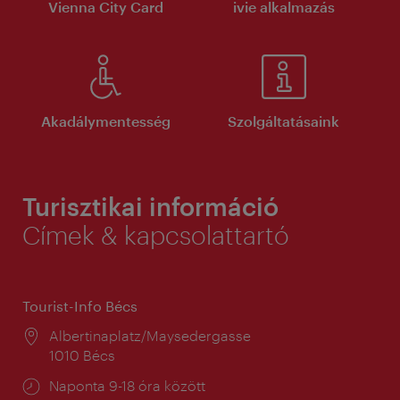
Vienna City Card
ivie alkalmazás
Akadálymentesség
Szolgáltatásaink
Turisztikai információ
Címek & kapcsolattartó
Tourist-Info Bécs
Helyszín:
Albertinaplatz/Maysedergasse
1010 Bécs
Nyitva
Naponta 9-18 óra között