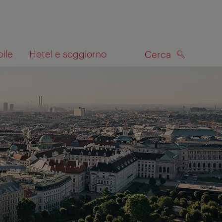
bile
Hotel e soggiorno
Cerca
CERCA
lla mappa