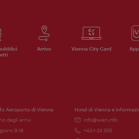
pubblici
Arrivo
Vienna City Card
App 
etti
nfo Aeroporto di Vienna
Hotel di Vienna e informazi
ione:
rio degli arrivi
Email:
info@wien.info
 giorni 9-18
Telefono:
+43-1-24 555