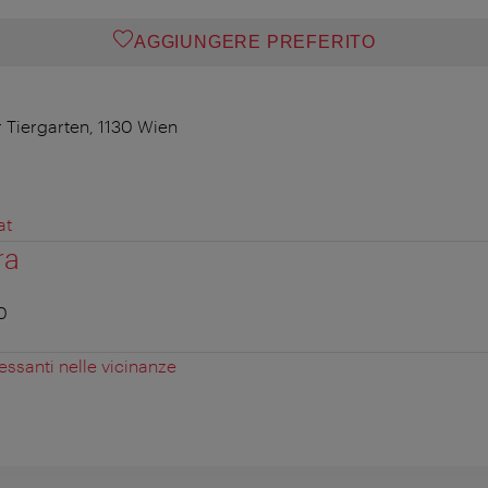
AGGIUNGERE PREFERITO
r Tiergarten, 1130 Wien
at
ra
0
essanti nelle vicinanze