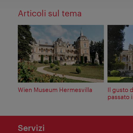
Articoli sul tema
Wien Museum Hermesvilla
Il gusto 
passato 
Servizi