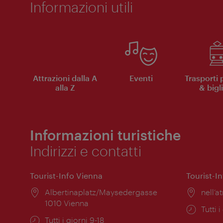
Informazioni utili
Attrazioni dalla A
Eventi
Trasporti 
alla Z
& bigli
Informazioni turistiche
Indirizzi e contatti
Tourist-Info Vienna
Tourist-I
Posizione:
Albertinaplatz/Maysedergasse
Posiz
nell’at
1010 Vienna
Orari
Tutti i
Orari
Tutti i giorni 9-18
di