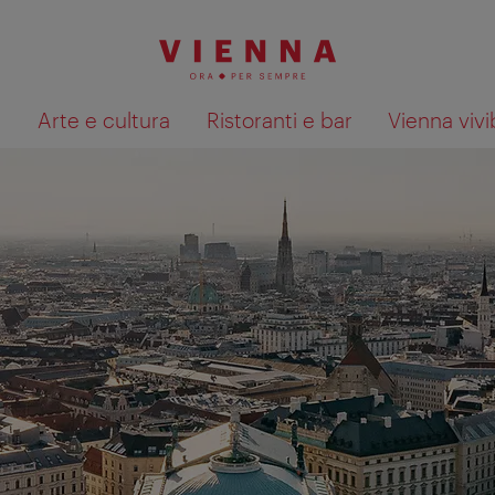
à
Arte e cultura
Ristoranti e bar
Vienna vivi
Mostra i risultati della ricerca su