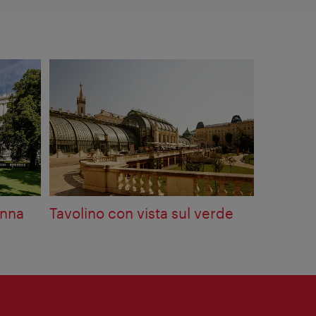
enna
Tavolino con vista sul verde