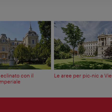
declinato con il
Le aree per pic-nic a Vi
imperiale