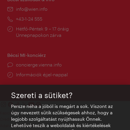
E-
info@wien.info
mail:
Telefon:
+43-1-24 555
Nyitva
Hétfő-Péntek 9 – 17 óráig
tartás:
Ünnepnapokon zárva
Bécsi MI-konciérz
concierge.vienna.info
Információk éjjel-nappal
Szereti a sütiket?
Persze néha a jóból is megárt a sok. Viszont az
úgy nevezett sütik szükségesek ahhoz, hogy a
Kapcsolat
legjobb szolgáltatást nyújthassuk Önnek.
Credits
Lehetővé teszik a weboldalak és kiértékelések
Adatvédelmi nyilatkozat