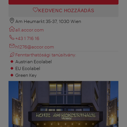
KEDVENC HOZZÁADÁS
Am Heumarkt 35-37, 1030 Wien
all.accor.com
+43 1 716 16
h1276@accor.com
Fenntarthatósági tanúsítvány:
Austrian Ecolabel
EU Ecolabel
Green Key