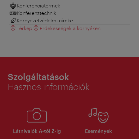
Konferenciatermek
Konferenztechnik
Környezetvédelmi címke
Térkép
Érdekességek a környéken
Szolgáltatások
Hasznos információk
Látnivalók A-tól Z-ig
Események