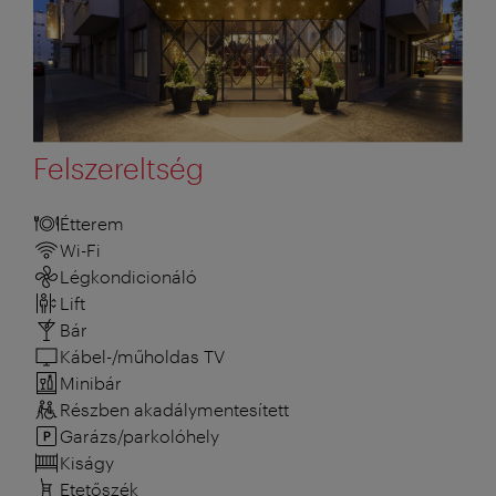
Felszereltség
Étterem
Wi-Fi
Légkondicionáló
Lift
Bár
Kábel-/műholdas TV
Minibár
Részben akadálymentesített
Garázs/parkolóhely
Kiságy
Etetőszék