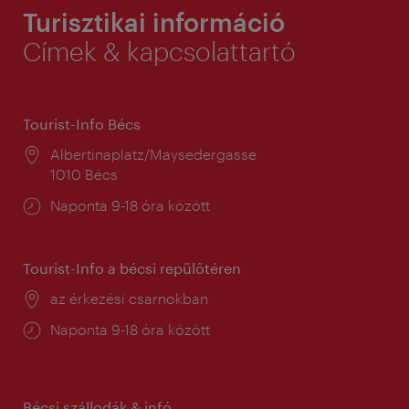
Turisztikai információ
Címek & kapcsolattartó
Tourist-Info Bécs
Helyszín:
Albertinaplatz/Maysedergasse
1010 Bécs
Nyitva
Naponta 9-18 óra között
tartás:
Tourist-Info a bécsi repülőtéren
Helyszín:
az érkezési csarnokban
Nyitva
Naponta 9-18 óra között
tartás:
Bécsi szállodák & infó