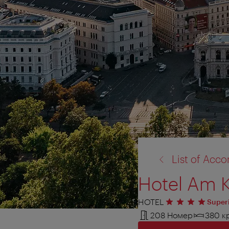
назад
List of Ac
к:
Hotel Am K
HOTEL
4 звезды
Super
208 Номер
380 к