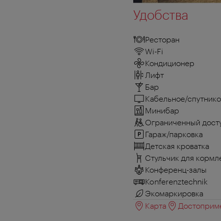
Удобства
Ресторан
Wi-Fi
Кондиционер
Лифт
Бар
Кабельное/спутнико
Минибар
Ограниченный досту
Гараж/парковка
Детская кроватка
Стульчик для кормл
Конференц-залы
Konferenztechnik
Экомаркировка
Карта
Достоприме