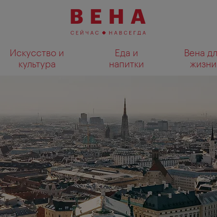
Искусство и
Еда и
Вена д
культура
напитки
жизни
Показать результаты поиска н