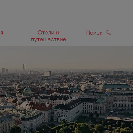
ля
Отели и
Поиск
путешествие
ПОИСК
а карте