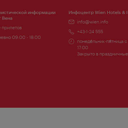
ристической информации
Инфоцентр Wien Hotels & 
 Вена
Эл.
info@wien.info
ложение:
е прилетов
почта:
Телефон:
+43-1-24 555
евно 09:00 - 18:00
Часы
понеде́льник-пя́тница с
ы:
работы:
17:00
Закрыто в праздничные