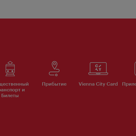
щественный
Прибытие
Vienna City Card
Прило
ранспорт и
Билеты