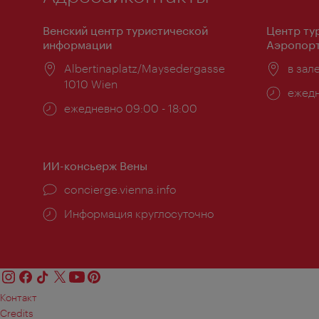
Венский центр туристической
Центр ту
информации
Аэропорт
Расположение:
Albertinaplatz/Maysedergasse
Распо
в зал
1010 Wien
Часы
ежедн
Часы
ежедневно 09:00 - 18:00
работ
работы:
ИИ-консьерж Вены
concierge.vienna.info
Информация круглосуточно
Контакт
Credits