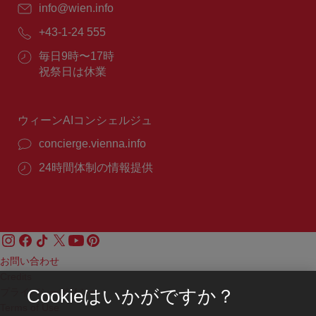
E
info@wien.info
メ
電
+43-1-24 555
ー
話
ル：
営
毎日9時〜17時
番
業
祝祭日は休業
号：
時
間：
ウィーンAIコンシェルジュ
concierge.vienna.info
24時間体制の情報提供
お問い合わせ
Credits
プライバシーポリシー
Cookieはいかがですか？
Terms of Use