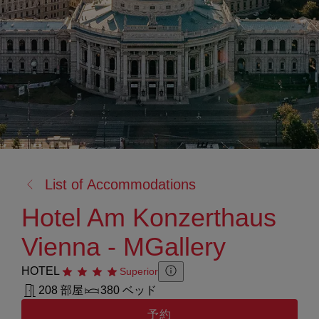
戻
List of Accommodations
る:
Hotel Am Konzerthaus
Vienna - MGallery
HOTEL
星4つ
Superior
Zusatzinformation anzeigen
Zusatzinformation ausblenden
208 部屋
380 ベッド
予約