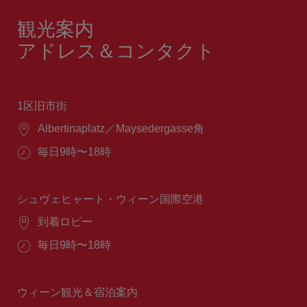
観光案内
アドレス＆コンタクト
1区旧市街
場
Albertinaplatz／Maysedergasse角
所：
営
毎日9時〜18時
業
時
間：
シュヴェヒャート・ウィーン国際空港
場
到着ロビー
所：
営
毎日9時〜18時
業
時
間：
ウィーン観光＆宿泊案内