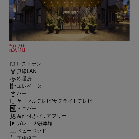
設備
レストラン
無線LAN
冷暖房
エレベーター
バー
ケーブルテレビ/サテライトテレビ
ミニバー
条件付きバリアフリー
ガレージ/駐車場
ベビーベッド
子供椅子