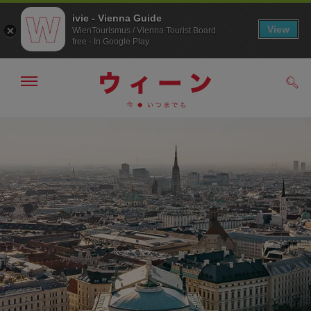
ivie - Vienna Guide
View
WienTourismus / Vienna Tourist Board
free - In Google Play
メ
検
ニ
索
ュ
/>
メ
こ
す
ー
る
ニ
の
の
ュ
ペ
表
ー
ー
示・
非
へ
ジ
表
の
示
ト
ッ
プ
へ