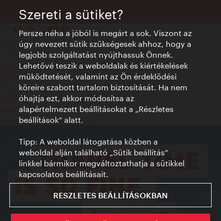
Szereti a sütiket?
Persze néha a jóból is megárt a sok. Viszont az
úgy nevezett sütik szükségesek ahhoz, hogy a
Kapcsolat
legjobb szolgáltatást nyújthassuk Önnek.
Credits
Lehetővé teszik a weboldalak és kiértékelések
Adatvédelmi nyilatkozat
működtetését, valamint az Ön érdeklődési
Terms of Use
köreire szabott tartalom biztosítását. Ha nem
Megközelíthetőség
óhajtja ezt, akkor módosítsa az
Sajtókapcsolat
alapértelmezett beállításokat a „Részletes
Sütik beállítása
beállítások“ alatt.
© Copyright WienTourismus
Tipp: A weboldal látogatása közben a
weboldal alján található „Sütik beállítás”
linkkel bármikor megváltoztathatja a sütikkel
kapcsolatos beállításait.
RESZLETES BEÁLLÍTÁSOKBAN