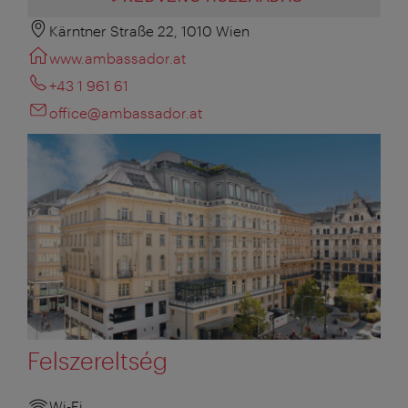
Kärntner Straße 22, 1010 Wien
www.ambassador.at
+43 1 961 61
office@ambassador.at
Felszereltség
Wi-Fi