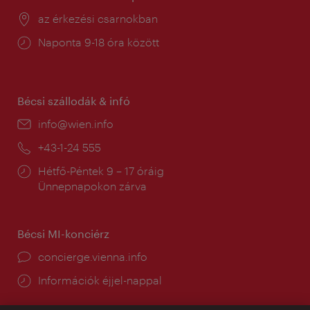
Helyszín:
az érkezési csarnokban
Nyitva
Naponta 9-18 óra között
tartás:
Bécsi szállodák & infó
E-
info@wien.info
mail:
Telefon:
+43-1-24 555
Nyitva
Hétfő-Péntek 9 – 17 óráig
tartás:
Ünnepnapokon zárva
Bécsi MI-konciérz
concierge.vienna.info
Információk éjjel-nappal