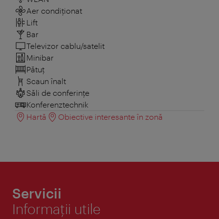
Aer condiționat
Lift
Bar
Televizor cablu/satelit
Minibar
Pătuţ
Scaun înalt
Săli de conferințe
Konferenztechnik
Hartă
Obiective interesante în zonă
Servicii
Informaţii utile