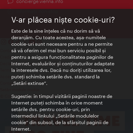
concierge.vienna.info
Informații non-stop
V-ar plăcea nişte cookie-uri?
Este de la sine înţeles că nu dorim să vă
deranjăm. Cu toate acestea, aşa-numitele
cookie-uri sunt necesare pentru a ne permite
să vă oferim cel mai bun serviciu posibil şi
Contact
pentru a asigura funcţionalitatea paginilor de
Credits
Internet, evaluărilor şi conţinuturilor adaptate
Declaraţie privind protecţia datelor
la interesele dvs. Dacă nu doriţi utilizarea lor,
Terms of Use
puteţi schimba setările dvs. standard la
Accesibilitate
„Setări extinse“.
Contact presa
Setări module cookie
Sugestie: în timpul vizitării paginii noastre de
© Copyright Wien Tourismus
Internet puteţi schimba în orice moment
setările dvs. pentru cookie-uri, prin
intermediul linkului „Setările modulelor
cookie“ din subsol, de la sfârşitul paginii de
Internet.