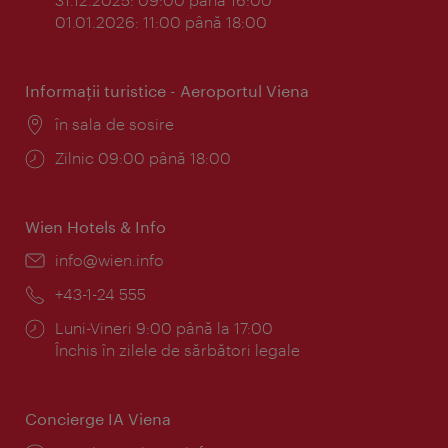
01.01.2026: 11:00 până 18:00
Informaţii turistice - Aeroportul Viena
Locul:
în sala de sosire
Program:
Zilnic 09:00 până 18:00
Wien Hotels & Info
E-
info@wien.info
mail:
Telefon:
+43-1-24 555
Program:
Luni-Vineri 9:00 până la 17:00
Închis în zilele de sărbători legale
Concierge IA Viena