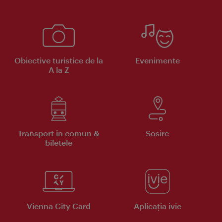
Obiective turistice de la
Evenimente
A la Z
Transport în comun &
Sosire
biletele
Vienna City Card
Aplicaţia ivie