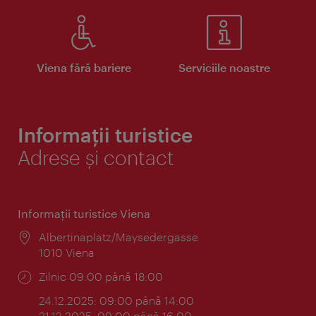
Viena fără bariere
Serviciile noastre
Informații turistice
Adrese și contact
Informaţii turistice Viena
Locul:
Albertinaplatz/Maysedergasse
1010 Viena
Program:
Zilnic 09:00 până 18:00
24.12.2025: 09:00 până 14:00
31.12.2025: 09:00 până 16:00