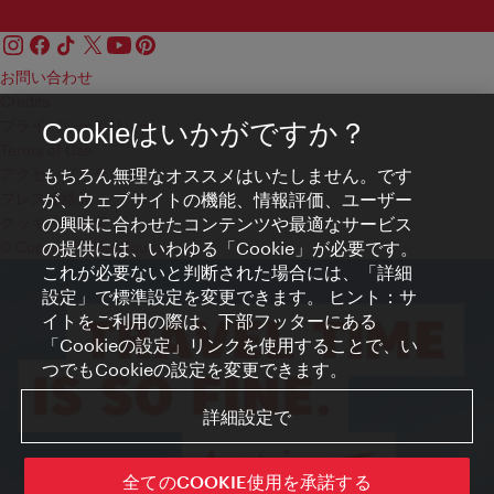
お問い合わせ
Credits
プライバシーポリシー
Cookieはいかがですか？
Terms of Use
もちろん無理なオススメはいたしません。です
アクセシビリティ
が、ウェブサイトの機能、情報評価、ユーザー
プレス連絡先
の興味に合わせたコンテンツや最適なサービス
クッキーの設定
の提供には、いわゆる「Cookie」が必要です。
© Copyright WienTourismus
これが必要ないと判断された場合には、「詳細
設定」で標準設定を変更できます。 ヒント：サ
イトをご利用の際は、下部フッターにある
「Cookieの設定」リンクを使用することで、い
つでもCookieの設定を変更できます。
詳細設定で
全てのCOOKIE使用を承諾する