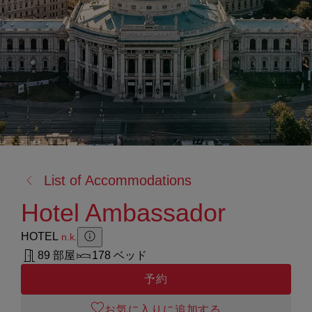
戻
List of Accommodations
る:
Hotel Ambassador
HOTEL
n.k.
Zusatzinformation anzeigen
Zusatzinformation ausblenden
89 部屋
178 ベッド
予約
お気に入りに追加する