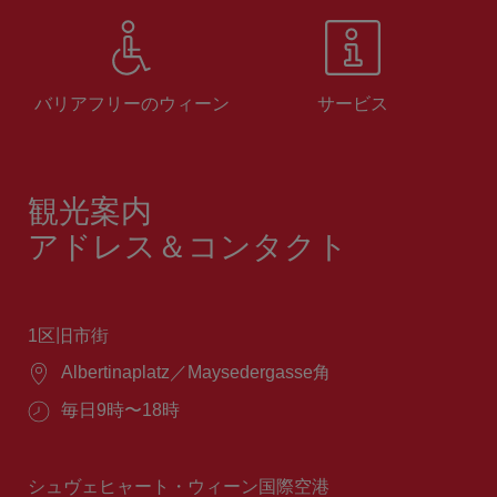
バリアフリーのウィーン
サービス
観光案内
アドレス＆コンタクト
1区旧市街
場
Albertinaplatz／Maysedergasse角
所：
営
毎日9時〜18時
業
時
間：
シュヴェヒャート・ウィーン国際空港