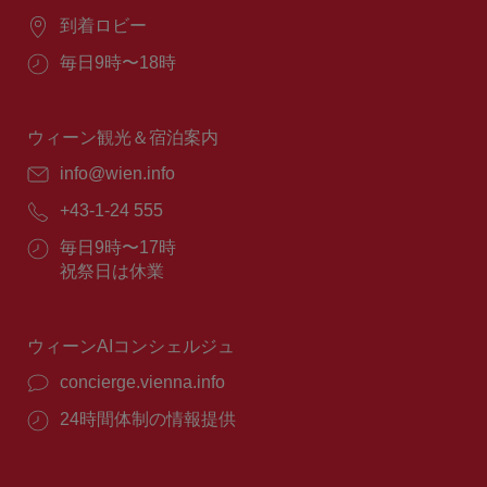
場
到着ロビー
所：
営
毎日9時〜18時
業
時
間：
ウィーン観光＆宿泊案内
E
info@wien.info
メ
電
+43-1-24 555
ー
話
ル：
営
毎日9時〜17時
番
業
祝祭日は休業
号：
時
間：
ウィーンAIコンシェルジュ
concierge.vienna.info
24時間体制の情報提供