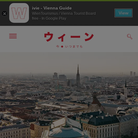
ivie - Vienna Guide
View
WienTourismus / Vienna Tourist Board
free - In Google Play
メ
検
ニ
索
ュ
/>
メ
こ
す
ー
る
ニ
の
の
ュ
ペ
表
ー
ー
示・
非
へ
ジ
表
の
示
ト
ッ
プ
へ