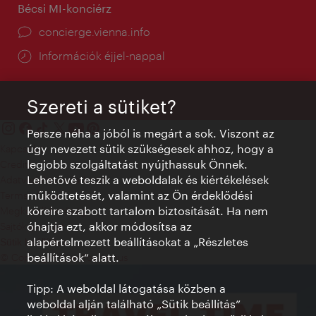
Bécsi MI-konciérz
concierge.vienna.info
Információk éjjel-nappal
Szereti a sütiket?
Persze néha a jóból is megárt a sok. Viszont az
úgy nevezett sütik szükségesek ahhoz, hogy a
Kapcsolat
legjobb szolgáltatást nyújthassuk Önnek.
Credits
Lehetővé teszik a weboldalak és kiértékelések
Adatvédelmi nyilatkozat
működtetését, valamint az Ön érdeklődési
Terms of Use
köreire szabott tartalom biztosítását. Ha nem
Megközelíthetőség
óhajtja ezt, akkor módosítsa az
Sajtókapcsolat
alapértelmezett beállításokat a „Részletes
Sütik beállítása
beállítások“ alatt.
© Copyright WienTourismus
Tipp: A weboldal látogatása közben a
weboldal alján található „Sütik beállítás”