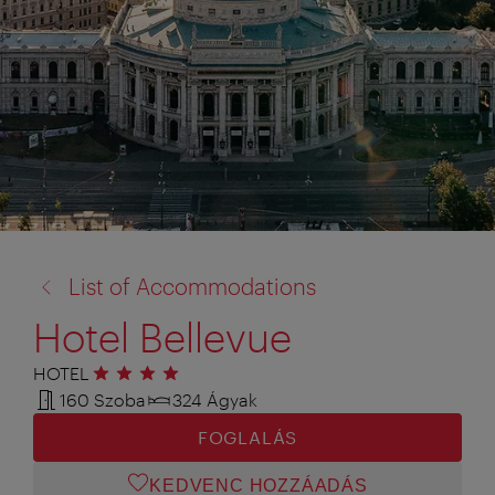
vissza
List of Accommodations
a:
Hotel Bellevue
HOTEL
4 csillag
160 Szoba
324 Ágyak
FOGLALÁS
KEDVENC HOZZÁADÁS