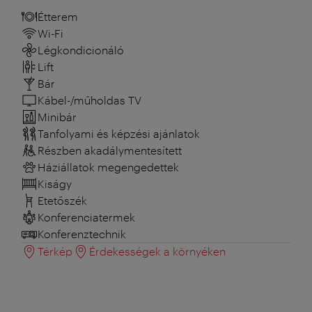
Étterem
Wi-Fi
Légkondicionáló
Lift
Bár
Kábel-/műholdas TV
Minibár
Tanfolyami és képzési ajánlatok
Részben akadálymentesített
Háziállatok megengedettek
Kiságy
Etetőszék
Konferenciatermek
Konferenztechnik
Térkép
Érdekességek a környéken