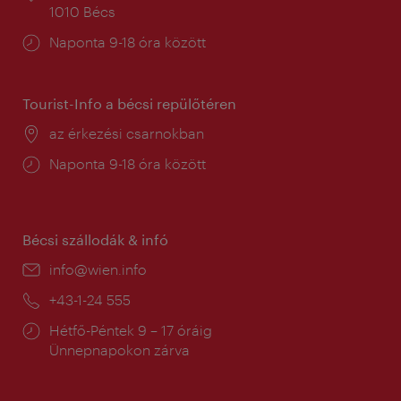
1010 Bécs
Nyitva
Naponta 9-18 óra között
tartás:
Tourist-Info a bécsi repülőtéren
Helyszín:
az érkezési csarnokban
Nyitva
Naponta 9-18 óra között
tartás:
Bécsi szállodák & infó
E-
info@wien.info
mail:
Telefon:
+43-1-24 555
Nyitva
Hétfő-Péntek 9 – 17 óráig
tartás:
Ünnepnapokon zárva