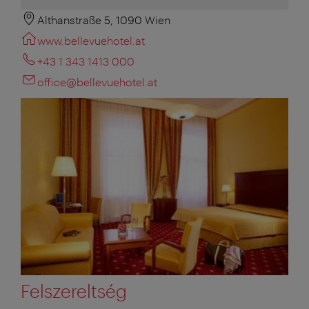
Althanstraße 5, 1090 Wien
www.bellevuehotel.at
+43 1 343 1413 000
office@bellevuehotel.at
Felszereltség