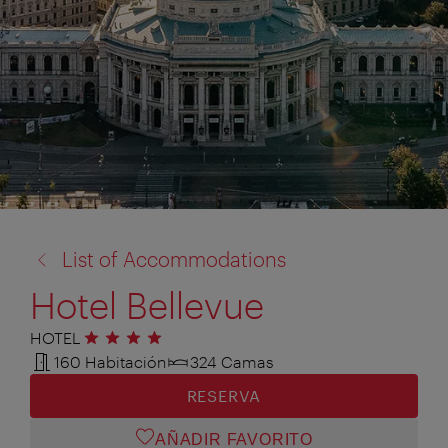
volver
List of Accommodations
a:
Hotel Bellevue
HOTEL
4 estrellas
160 Habitación
324 Camas
RESERVA
AÑADIR FAVORITO