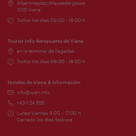
Lugar:
Albertinaplatz/Maysedergasse
1010 Viena
Horarios
Todos los días 09:00 - 18:00 h
de
apertura:
Tourist-Info Aeropuerto de Viena
Lugar:
en la terminal de llegadas
Horarios
Todos los días 09:00 - 18:00 h
de
apertura:
Hoteles de Viena & información
e-
info@wien.info
mail:
Teléfono:
+43-1-24 555
Horarios
Lunes-Viernes 9:00 – 17:00 h
de
Cerrado los días festivos
apertura: