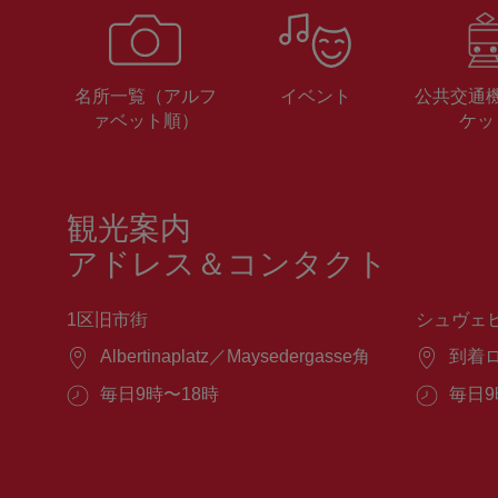
名所一覧（アルフ
イベント
公共交通
ァベット順）
ケッ
観光案内
アドレス＆コンタクト
1区旧市街
シュヴェ
場
Albertinaplatz／Maysedergasse角
場
到着
所：
所：
営
毎日9時〜18時
営
毎日9
業
業
時
時
間：
間：