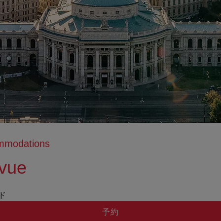
ommodations
evue
ッド
予約