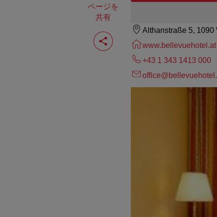
ページを
共有
Althanstraße 5, 1090
ペ
ー
www.bellevuehotel.at
ジ
を
+43 1 343 1413 000
共
office@bellevuehotel.
有
す
る