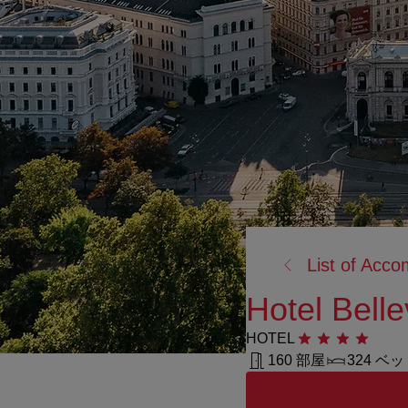
戻
List of Acc
る:
Hotel Bell
HOTEL
星4つ
160 部屋
324 ベ