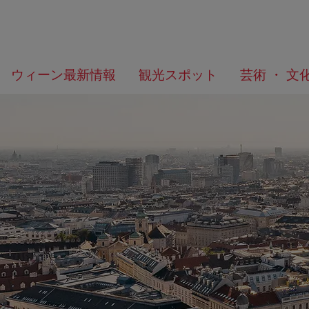
メ
こ
何
ウィーン最新情報
観光スポット
芸術 ・ 文
ニ
の
を
ュ
ペ
/>
お
ー
ー
探
へ
ジ
し
の
で
ト
す
ッ
か？
プ
へ