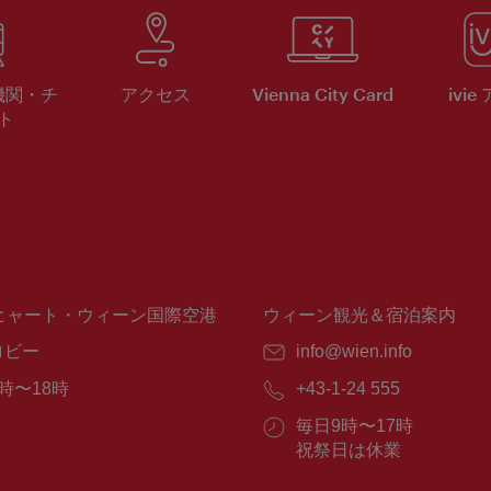
機関・チ
アクセス
Vienna City Card
ivie
ト
ヒャート・ウィーン国際空港
ウィーン観光＆宿泊案内
ロビー
E
info@wien.info
メ
時〜18時
電
+43-1-24 555
ー
話
ル：
営
毎日9時〜17時
番
業
祝祭日は休業
号：
時