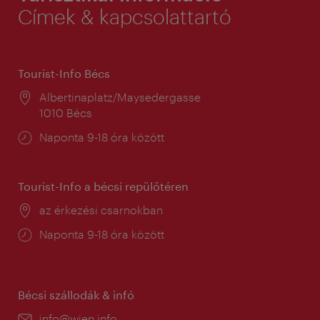
Címek & kapcsolattartó
Tourist-Info Bécs
Helyszín:
Albertinaplatz/Maysedergasse
1010 Bécs
Nyitva
Naponta 9-18 óra között
tartás:
Tourist-Info a bécsi repülőtéren
Helyszín:
az érkezési csarnokban
Nyitva
Naponta 9-18 óra között
tartás:
Bécsi szállodák & infó
E-
info@wien.info