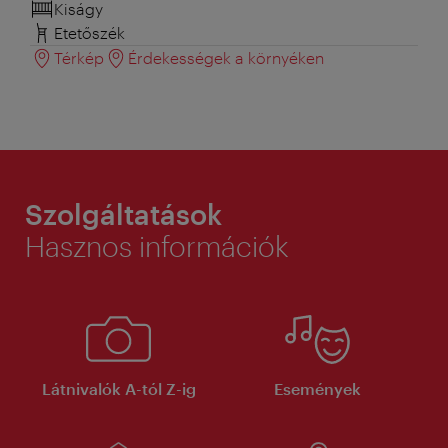
Kiságy
Etetőszék
Térkép
Érdekességek a környéken
Szolgáltatások
Hasznos információk
Látnivalók A-tól Z-ig
Események