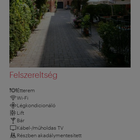
Felszereltség
Étterem
Wi-Fi
Légkondicionáló
Lift
Bár
Kábel-/műholdas TV
Részben akadálymentesített