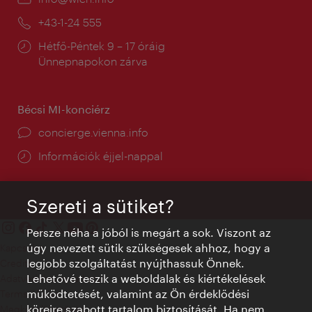
mail:
Telefon:
+43-1-24 555
Nyitva
Hétfő-Péntek 9 – 17 óráig
tartás:
Ünnepnapokon zárva
Bécsi MI-konciérz
concierge.vienna.info
Információk éjjel-nappal
Szereti a sütiket?
Persze néha a jóból is megárt a sok. Viszont az
úgy nevezett sütik szükségesek ahhoz, hogy a
Kapcsolat
legjobb szolgáltatást nyújthassuk Önnek.
Credits
Lehetővé teszik a weboldalak és kiértékelések
Adatvédelmi nyilatkozat
működtetését, valamint az Ön érdeklődési
Terms of Use
köreire szabott tartalom biztosítását. Ha nem
Megközelíthetőség