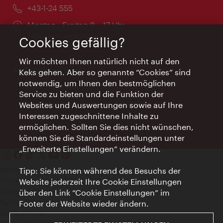
Telefon:
+43-1-24 555
Öffnungszeiten:
Montag - Freitag 9 – 17 Uhr
Feiertags geschlossen
Cookies gefällig?
Wir möchten Ihnen natürlich nicht auf den
AI Concierge Wien
Keks gehen. Aber so genannte “Cookies” sind
notwendig, um Ihnen den bestmöglichen
Ort:
concierge.wien.info
Service zu bieten und die Funktion der
Öffnungszeiten:
Informationen rund um die Uhr
Websites und Auswertungen sowie auf Ihre
Interessen zugeschnittene Inhalte zu
ermöglichen. Sollten Sie dies nicht wünschen,
können Sie die Standardeinstellungen unter
„Erweiterte Einstellungen“ verändern.
Kontakt
Tipp: Sie können während des Besuchs der
Impressum
Website jederzeit Ihre Cookie Einstellungen
Datenschutz
über den Link “Cookie Einstellungen” im
Nutzungsbedingungen
Footer der Website wieder ändern.
Barrierefreiheit