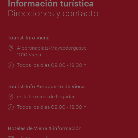
Información turística
Direcciones y contacto
Tourist-Info Viena
Lugar:
Albertinaplatz/Maysedergasse
1010 Viena
Horarios
Todos los días 09:00 - 18:00 h
de
apertura:
Tourist-Info Aeropuerto de Viena
Lugar:
en la terminal de llegadas
Horarios
Todos los días 09:00 - 18:00 h
de
apertura:
Hoteles de Viena & información