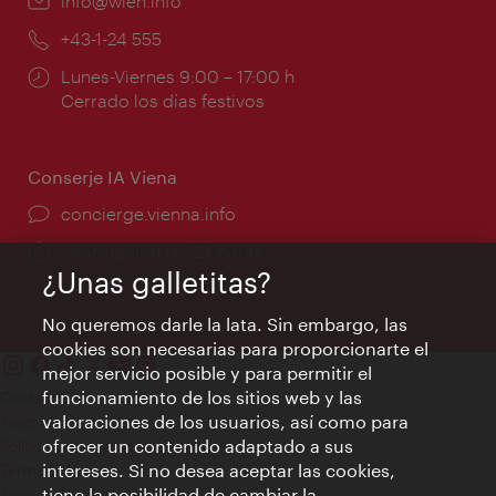
e-
info@wien.info
mail:
Teléfono:
+43-1-24 555
Horarios
Lunes-Viernes 9:00 – 17:00 h
de
Cerrado los días festivos
apertura:
Conserje IA Viena
concierge.vienna.info
Información las 24 horas
¿Unas galletitas?
No queremos darle la lata. Sin embargo, las
cookies son necesarias para proporcionarte el
mejor servicio posible y para permitir el
funcionamiento de los sitios web y las
Contacto
valoraciones de los usuarios, así como para
Aviso legal
ofrecer un contenido adaptado a sus
Política de privacidad de datos
intereses. Si no desea aceptar las cookies,
Terms of Use
tiene la posibilidad de cambiar la
Accesibilidad