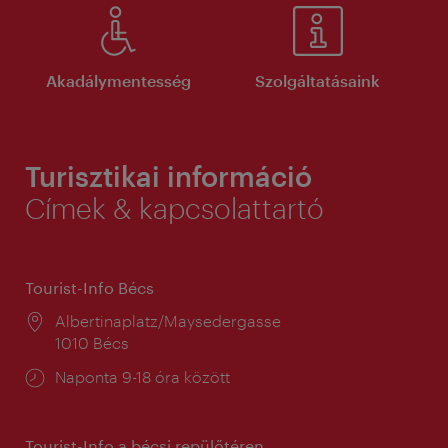
Akadálymentesség
Szolgáltatásaink
Turisztikai információ
Címek & kapcsolattartó
Tourist-Info Bécs
Helyszín:
Albertinaplatz/Maysedergasse
1010 Bécs
Nyitva
Naponta 9-18 óra között
tartás:
Tourist-Info a bécsi repülőtéren