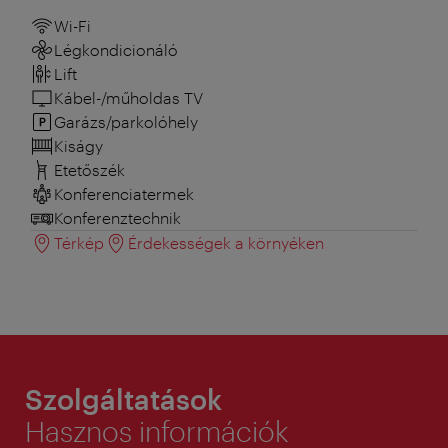
Wi-Fi
Légkondicionáló
Lift
Kábel-/műholdas TV
Garázs/parkolóhely
Kiságy
Etetőszék
Konferenciatermek
Konferenztechnik
Térkép
Érdekességek a környéken
Szolgáltatások
Hasznos információk