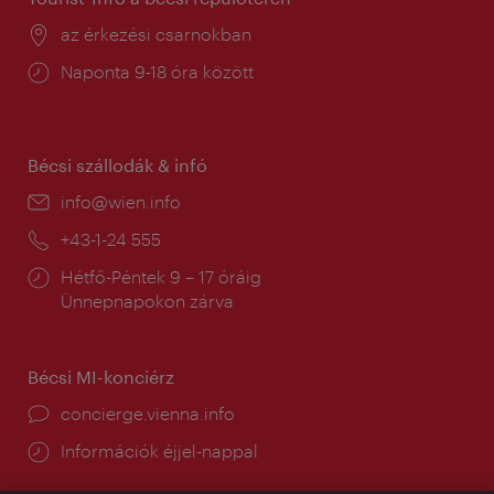
Helyszín:
az érkezési csarnokban
Nyitva
Naponta 9-18 óra között
tartás:
Bécsi szállodák & infó
E-
info@wien.info
mail:
Telefon:
+43-1-24 555
Nyitva
Hétfő-Péntek 9 – 17 óráig
tartás:
Ünnepnapokon zárva
Bécsi MI-konciérz
concierge.vienna.info
Információk éjjel-nappal