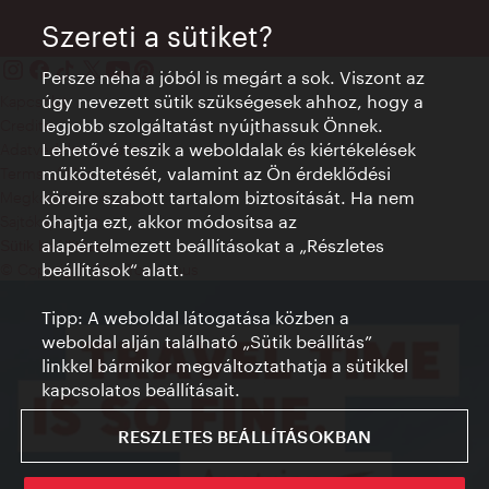
Szereti a sütiket?
Persze néha a jóból is megárt a sok. Viszont az
úgy nevezett sütik szükségesek ahhoz, hogy a
Kapcsolat
legjobb szolgáltatást nyújthassuk Önnek.
Credits
Lehetővé teszik a weboldalak és kiértékelések
Adatvédelmi nyilatkozat
működtetését, valamint az Ön érdeklődési
Terms of Use
köreire szabott tartalom biztosítását. Ha nem
Megközelíthetőség
óhajtja ezt, akkor módosítsa az
Sajtókapcsolat
alapértelmezett beállításokat a „Részletes
Sütik beállítása
beállítások“ alatt.
© Copyright WienTourismus
Tipp: A weboldal látogatása közben a
weboldal alján található „Sütik beállítás”
linkkel bármikor megváltoztathatja a sütikkel
kapcsolatos beállításait.
RESZLETES BEÁLLÍTÁSOKBAN