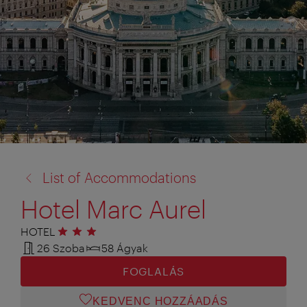
vissza
List of Accommodations
a:
Hotel Marc Aurel
HOTEL
3 csillag
26 Szoba
58 Ágyak
FOGLALÁS
KEDVENC HOZZÁADÁS