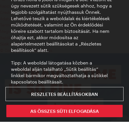
úgy nevezett sütik szükségesek ahhoz, hogy a
Kapcsolat
legjobb szolgáltatást nyújthassuk Önnek.
Credits
Lehetővé teszik a weboldalak és kiértékelések
Adatvédelmi nyilatkozat
működtetését, valamint az Ön érdeklődési
Terms of Use
köreire szabott tartalom biztosítását. Ha nem
Megközelíthetőség
óhajtja ezt, akkor módosítsa az
Sajtókapcsolat
alapértelmezett beállításokat a „Részletes
Sütik beállítása
beállítások“ alatt.
© Copyright WienTourismus
Tipp: A weboldal látogatása közben a
weboldal alján található „Sütik beállítás”
linkkel bármikor megváltoztathatja a sütikkel
kapcsolatos beállításait.
RESZLETES BEÁLLÍTÁSOKBAN
AS ÖSSZES SÜTI ELFOGADÁSA