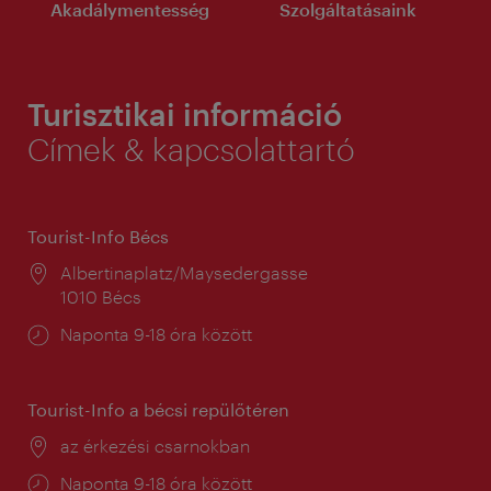
Akadálymentesség
Szolgáltatásaink
Turisztikai információ
Címek & kapcsolattartó
Tourist-Info Bécs
Helyszín:
Albertinaplatz/Maysedergasse
1010 Bécs
Nyitva
Naponta 9-18 óra között
tartás:
Tourist-Info a bécsi repülőtéren
Helyszín:
az érkezési csarnokban
Nyitva
Naponta 9-18 óra között