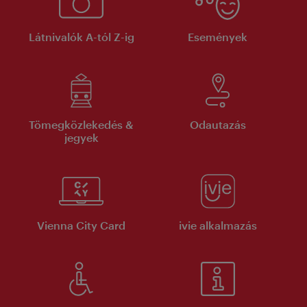
Látnivalók A-tól Z-ig
Események
Tömegközlekedés &
Odautazás
jegyek
Vienna City Card
ivie alkalmazás