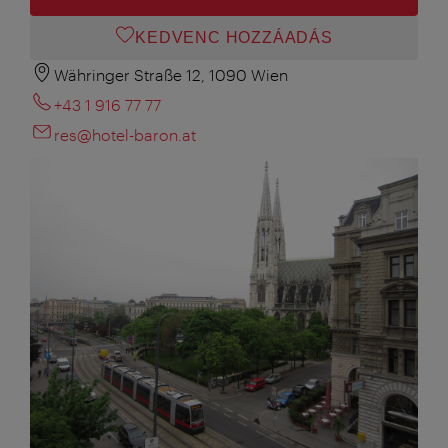
KEDVENC HOZZÁADÁS
Währinger Straße 12, 1090 Wien
+43 1 916 77 77
res@hotel-baron.at