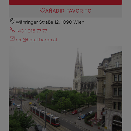
AÑADIR FAVORITO
Währinger Straße 12, 1090 Wien
+43 1 916 77 77
res@hotel-baron.at