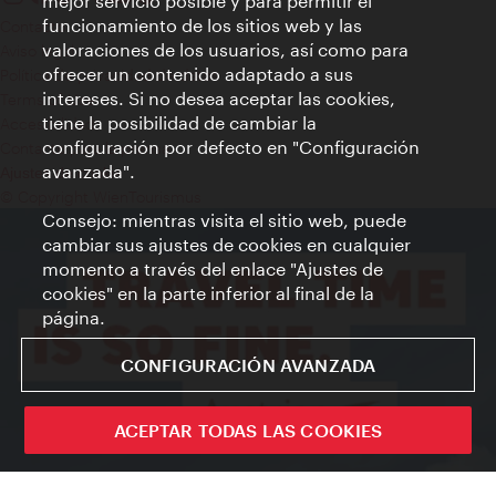
mejor servicio posible y para permitir el
funcionamiento de los sitios web y las
Contacto
valoraciones de los usuarios, así como para
Aviso legal
ofrecer un contenido adaptado a sus
Política de privacidad de datos
intereses. Si no desea aceptar las cookies,
Terms of Use
tiene la posibilidad de cambiar la
Accesibilidad
configuración por defecto en "Configuración
Contacto para la prensa
avanzada".
Ajustes de cookie
© Copyright WienTourismus
Consejo: mientras visita el sitio web, puede
cambiar sus ajustes de cookies en cualquier
momento a través del enlace "Ajustes de
cookies" en la parte inferior al final de la
página.
CONFIGURACIÓN AVANZADA
ACEPTAR TODAS LAS COOKIES