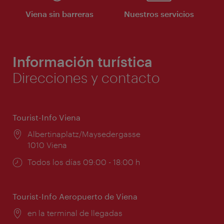
Viena sin barreras
Nuestros servicios
Información turística
Direcciones y contacto
Tourist-Info Viena
Lugar:
Albertinaplatz/Maysedergasse
1010 Viena
Horarios
Todos los días 09:00 - 18:00 h
de
apertura:
Tourist-Info Aeropuerto de Viena
Lugar:
en la terminal de llegadas