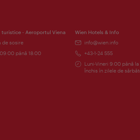
 turistice - Aeroportul Viena
Wien Hotels & Info
:
a de sosire
E-
info@wien.info
mail:
am:
c 09:00 până 18:00
Telefon:
+43-1-24 555
Program:
Luni-Vineri 9:00 până la
Închis în zilele de sărbăt