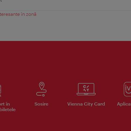
teresante în zonă
rt în
Sosire
Vienna City Card
Aplicaţ
iletele