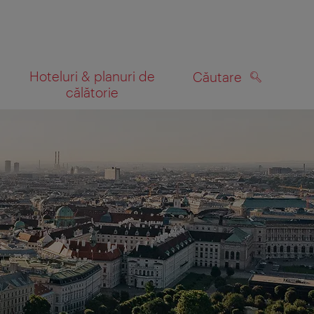
Hoteluri & planuri de
Căutare
călătorie
CĂUTARE
 hartă