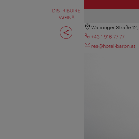
DISTRIBUIRE
PAGINĂ
Währinger Straße 12
Distribuiţi
pagina
+43 1 916 77 77
res@hotel-baron.at