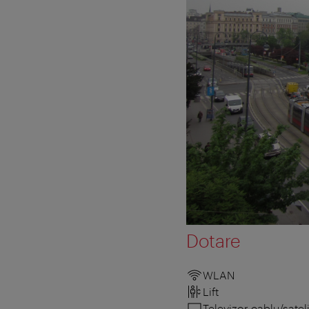
Dotare
WLAN
Lift
Televizor cablu/sateli