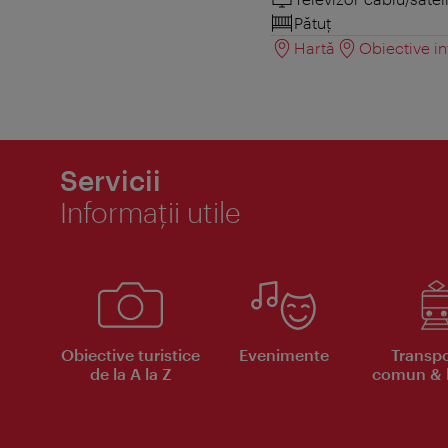
Pătuţ
Hartă
Obiective in
Servicii
Informaţii utile
Obiective turistice
Evenimente
Transpo
de la A la Z
comun & b