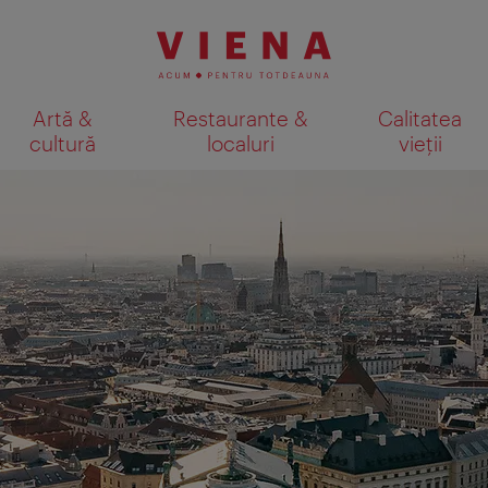
Artă &
Restaurante &
Calitatea
cultură
localuri
vieții
Afişare rezultate căutare pe