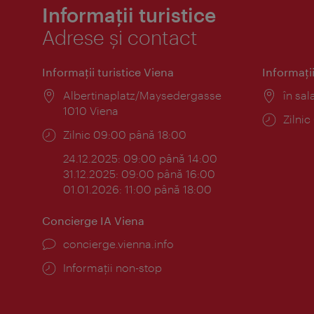
Informații turistice
Adrese și contact
Informaţii turistice Viena
Informaţii
Locul:
Albertinaplatz/Maysedergasse
Locul
în sal
1010 Viena
Progr
Zilni
Program:
Zilnic 09:00 până 18:00
24.12.2025: 09:00 până 14:00
31.12.2025: 09:00 până 16:00
01.01.2026: 11:00 până 18:00
Concierge IA Viena
concierge.vienna.info
Informații non-stop