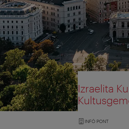
Izraelita K
Kultusgem
INFÓ PONT