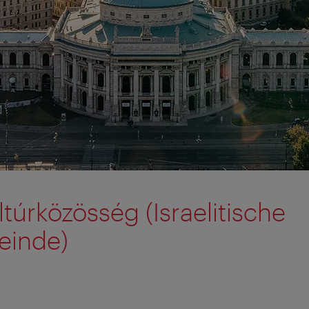
ultúrközösség (Israelitische
einde)