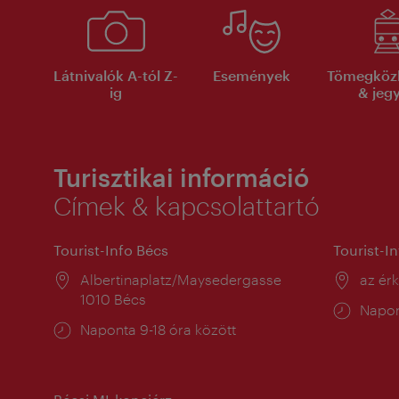
Látnivalók A-tól Z-
Események
Tömegköz
ig
& jeg
Turisztikai információ
Címek & kapcsolattartó
Tourist-Info Bécs
Tourist-I
Helyszín:
Albertinaplatz/Maysedergasse
Helysz
az ér
1010 Bécs
Nyitv
Napon
Nyitva
Naponta 9-18 óra között
tartás
tartás: