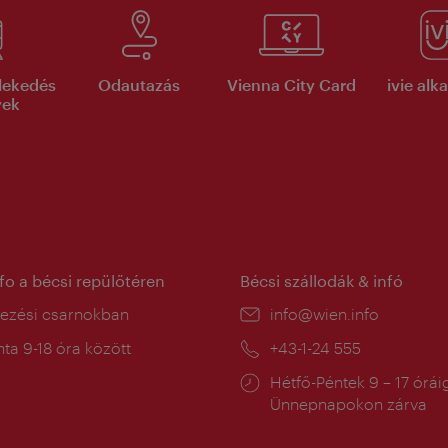
lekedés
Odautazás
Vienna City Card
ivie al
yek
nfo a bécsi repülőtéren
Bécsi szállodák & infó
ín:
kezési csarnokban
E-
info@wien.info
mail:
a
ta 9-18 óra között
Telefon:
+43-1-24 555
:
Nyitva
Hétfő-Péntek 9 – 17 órái
tartás:
Ünnepnapokon zárva