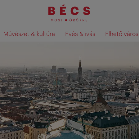
Művészet & kultúra
Evés & ivás
Élhető város
Keresési találatok megjelenítése a té