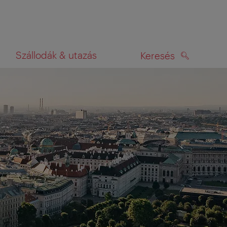
Szállodák & utazás
Keresés
KERESÉS
rképen