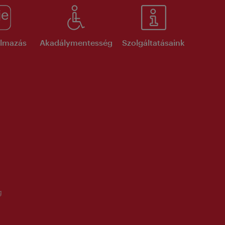
kalmazás
Akadálymentesség
Szolgáltatásaink
g