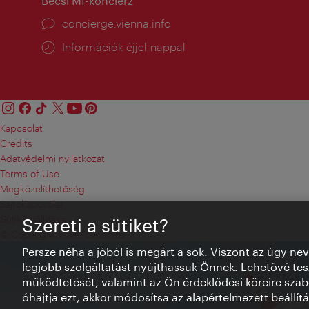
Bécsi MI-konciérz
concierge.vienna.info
Információk éjjel-nappal
Kapcsolat
Credits
Adatvédelmi nyilatkozat
Terms of Use
Megközelíthetőség
Sajtókapcsolat
Sütik beállítása
Szereti a sütiket?
© Copyright WienTourismus
Persze néha a jóból is megárt a sok. Viszont az úgy ne
legjobb szolgáltatást nyújthassuk Önnek. Lehetővé tesz
működtetését, valamint az Ön érdeklődési köreire szab
óhajtja ezt, akkor módosítsa az alapértelmezett beállítá