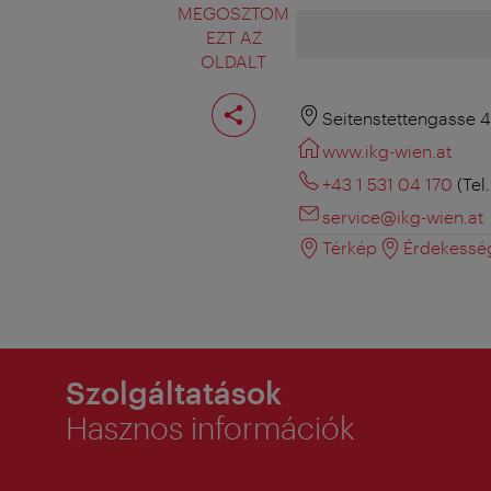
MEGOSZTOM
EZT AZ
OLDALT
Oldal
megosztása
Seitenstettengasse 4
www.ikg-wien.at
+43 1 531 04 170
(Tel
service@ikg-wien.at
Térkép
Érdekessé
Szolgáltatások
Hasznos információk