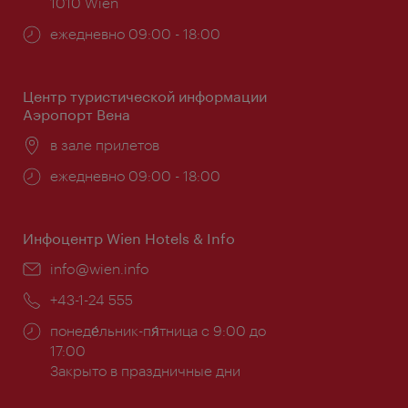
1010 Wien
Часы
ежедневно 09:00 - 18:00
работы:
Центр туристической информации
Аэропорт Вена
Расположение:
в зале прилетов
Часы
ежедневно 09:00 - 18:00
работы:
Инфоцентр Wien Hotels & Info
Эл.
info@wien.info
почта:
Телефон:
+43-1-24 555
Часы
понеде́льник-пя́тница с 9:00 до
работы:
17:00
Закрыто в праздничные дни