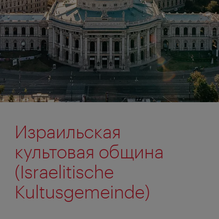
Израильская
культовая община
(Israelitische
Kultusgemeinde)