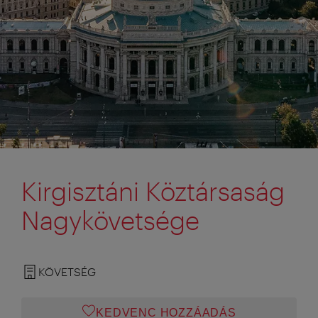
Kirgisztáni Köztársaság
Nagykövetsége
KÖVETSÉG
KEDVENC HOZZÁADÁS