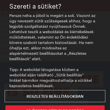
Szereti a sütiket?
Persze néha a jóból is megárt a sok. Viszont az
úgy nevezett sütik szükségesek ahhoz, hogy a
Kapcsolat
legjobb szolgáltatást nyújthassuk Önnek.
Credits
Lehetővé teszik a weboldalak és kiértékelések
Adatvédelmi nyilatkozat
működtetését, valamint az Ön érdeklődési
Terms of Use
köreire szabott tartalom biztosítását. Ha nem
Megközelíthetőség
óhajtja ezt, akkor módosítsa az
Sajtókapcsolat
alapértelmezett beállításokat a „Részletes
Sütik beállítása
beállítások“ alatt.
© Copyright WienTourismus
Tipp: A weboldal látogatása közben a
weboldal alján található „Sütik beállítás”
linkkel bármikor megváltoztathatja a sütikkel
kapcsolatos beállításait.
RESZLETES BEÁLLÍTÁSOKBAN