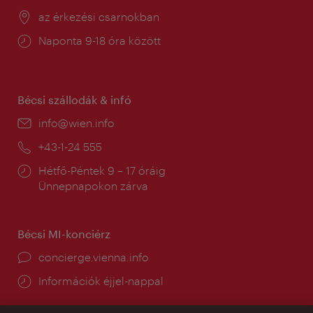
Helyszín:
az érkezési csarnokban
Nyitva
Naponta 9-18 óra között
tartás:
Bécsi szállodák & infó
E-
info@wien.info
mail:
Telefon:
+43-1-24 555
Nyitva
Hétfő-Péntek 9 – 17 óráig
tartás:
Ünnepnapokon zárva
Bécsi MI-konciérz
concierge.vienna.info
Információk éjjel-nappal