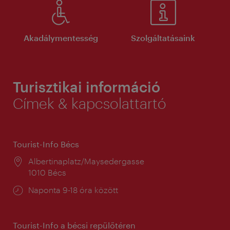
Akadálymentesség
Szolgáltatásaink
Turisztikai információ
Címek & kapcsolattartó
Tourist-Info Bécs
Helyszín:
Albertinaplatz/Maysedergasse
1010 Bécs
Nyitva
Naponta 9-18 óra között
tartás:
Tourist-Info a bécsi repülőtéren