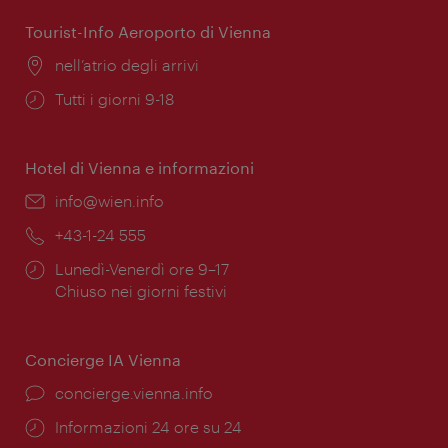
apertura:
Tourist-Info Aeroporto di Vienna
Posizione:
nell’atrio degli arrivi
Orari
Tutti i giorni 9-18
di
apertura:
Hotel di Vienna e informazioni
Email:
info@wien.info
Telefono:
+43-1-24 555
Orari
Lunedì-Venerdì ore 9–17
di
Chiuso nei giorni festivi
apertura:
Concierge IA Vienna
Ort:
concierge.vienna.info
Öffnungszeiten:
Informazioni 24 ore su 24