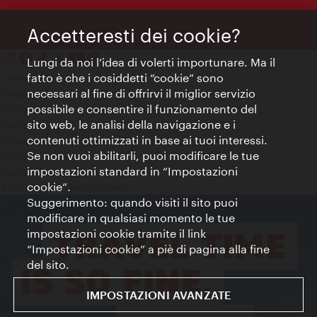
Accetteresti dei cookie?
Lungi da noi l’idea di volerti importunare. Ma il
fatto è che i cosiddetti “cookie” sono
Contatti
necessari al fine di offrirvi il miglior servizio
Colophon
possibile e consentire il funzionamento del
Dichiarazione sulla protezione dei dati
sito web, le analisi della navigazione e i
Terms of Use
contenuti ottimizzati in base ai tuoi interessi.
Accessibilità
Se non vuoi abilitarli, puoi modificare le tue
Contatto stampa
impostazioni standard in “Impostazioni
Impostazioni cookie
cookie”.
© Copyright WienTourismus
Suggerimento: quando visiti il sito puoi
modificare in qualsiasi momento le tue
impostazioni cookie tramite il link
“Impostazioni cookie” a piè di pagina alla fine
del sito.
IMPOSTAZIONI AVANZATE