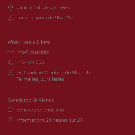
Lieu:
dans le hall des arrivées
Horaires
Tous les jours de 9h à 18h
d'ouverture:
Wien Hotels & Info
E-
info@wien.info
mail:
Téléphone:
+43-1-24 555
Horaires
Du Lundi au Vendredi de 9h à 17h
d'ouverture:
Fermé les jours fériés
Concierge IA Vienne
Ort:
concierge.vienna.info
Öffnungszeiten:
Informations 24 heures sur 24