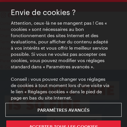
Envie de cookies ?
Attention, ceux-là ne se mangent pas ! Ces «
Contact
cookies » sont nécessaires au bon
Mentions obligatoires
fonctionnement des sites Internet et des
Charte sur le respect de la vie privée
évaluations, pour afficher du contenu adapté
Terms of Use
à vos intérêts et vous offrir le meilleur service
Accessibilité
possible. Si vous ne voulez pas accepter ces
Contact presse
cookies, vous pouvez modifier vos réglages
Paramètres de cookies
standard dans « Paramètres avancés ».
© Copyright WienTourismus
Conseil : vous pouvez changer vos réglages
de cookies à tout moment lors d'une visite via
le lien « Réglages cookies » dans le pied de
page en bas du site Internet.
PARAMÈTRES AVANCÉS
ACCEPTER TOUS LES COOKIES