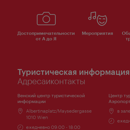
Достопримечательности
Мероприятия
Об
от А до Я
т
Туристическая информация
Адресаиконтакты
Венский центр туристической
Центр ту
информации
Аэропорт
Расположение:
Albertinaplatz/Maysedergasse
Распо
в зал
1010 Wien
Часы
ежедн
Часы
ежедневно 09:00 - 18:00
работ