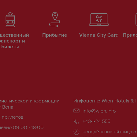
щественный
Прибытие
Vienna City Card
Прило
ранспорт и
Билеты
ристической информации
Инфоцентр Wien Hotels & 
 Вена
Эл.
info@wien.info
ложение:
е прилетов
почта:
Телефон:
+43-1-24 555
евно 09:00 - 18:00
Часы
понеде́льник-пя́тница с
ы: