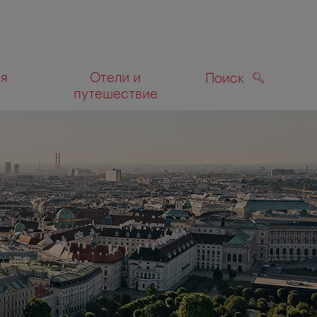
ля
Отели и
Поиск
путешествие
ПОИСК
а карте