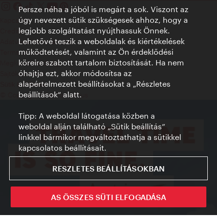
Persze néha a jóból is megárt a sok. Viszont az
úgy nevezett sütik szükségesek ahhoz, hogy a
Kapcsolat
legjobb szolgáltatást nyújthassuk Önnek.
Credits
Lehetővé teszik a weboldalak és kiértékelések
Adatvédelmi nyilatkozat
működtetését, valamint az Ön érdeklődési
Terms of Use
köreire szabott tartalom biztosítását. Ha nem
Megközelíthetőség
óhajtja ezt, akkor módosítsa az
Sajtókapcsolat
alapértelmezett beállításokat a „Részletes
Sütik beállítása
beállítások“ alatt.
© Copyright WienTourismus
Tipp: A weboldal látogatása közben a
weboldal alján található „Sütik beállítás”
linkkel bármikor megváltoztathatja a sütikkel
kapcsolatos beállításait.
RESZLETES BEÁLLÍTÁSOKBAN
AS ÖSSZES SÜTI ELFOGADÁSA