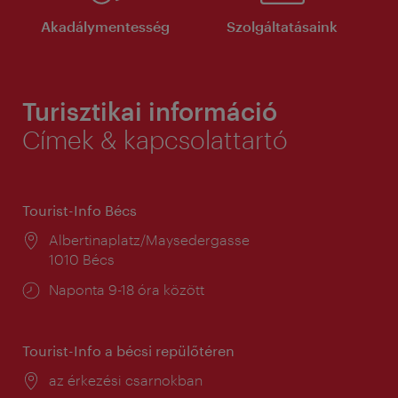
Akadálymentesség
Szolgáltatásaink
Turisztikai információ
Címek & kapcsolattartó
Tourist-Info Bécs
Helyszín:
Albertinaplatz/Maysedergasse
1010 Bécs
Nyitva
Naponta 9-18 óra között
tartás:
Tourist-Info a bécsi repülőtéren
Helyszín:
az érkezési csarnokban