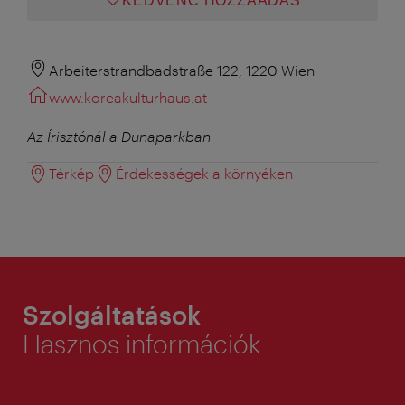
KEDVENC HOZZÁADÁS
Arbeiterstrandbadstraße 122, 1220 Wien
www.koreakulturhaus.at
Az Írisztónál a Dunaparkban
Térkép
Érdekességek a környéken
Szolgáltatások
Hasznos információk