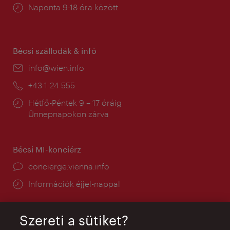
Nyitva
Naponta 9-18 óra között
tartás:
Bécsi szállodák & infó
E-
info@wien.info
mail:
Telefon:
+43-1-24 555
Nyitva
Hétfő-Péntek 9 – 17 óráig
tartás:
Ünnepnapokon zárva
Bécsi MI-konciérz
concierge.vienna.info
Információk éjjel-nappal
Szereti a sütiket?