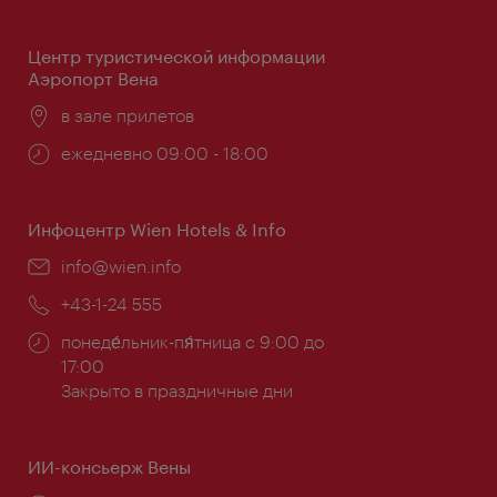
работы:
Центр туристической информации
Аэропорт Вена
Расположение:
в зале прилетов
Часы
ежедневно 09:00 - 18:00
работы:
Инфоцентр Wien Hotels & Info
Эл.
info@wien.info
почта:
Телефон:
+43-1-24 555
Часы
понеде́льник-пя́тница с 9:00 до
работы:
17:00
Закрыто в праздничные дни
ИИ-консьерж Вены