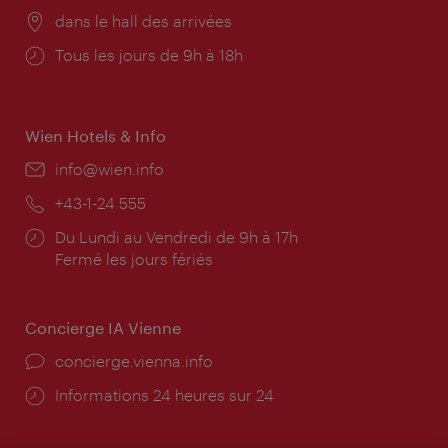
Lieu:
dans le hall des arrivées
Horaires
Tous les jours de 9h à 18h
d'ouverture:
Wien Hotels & Info
E-
info@wien.info
mail:
Téléphone:
+43-1-24 555
Horaires
Du Lundi au Vendredi de 9h à 17h
d'ouverture:
Fermé les jours fériés
Concierge IA Vienne
Ort:
concierge.vienna.info
Öffnungszeiten:
Informations 24 heures sur 24