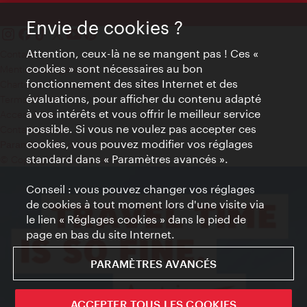
Envie de cookies ?
Attention, ceux-là ne se mangent pas ! Ces «
Contact
cookies » sont nécessaires au bon
Mentions obligatoires
fonctionnement des sites Internet et des
Charte sur le respect de la vie privée
évaluations, pour afficher du contenu adapté
Terms of Use
à vos intérêts et vous offrir le meilleur service
Accessibilité
possible. Si vous ne voulez pas accepter ces
Contact presse
cookies, vous pouvez modifier vos réglages
Paramètres de cookies
standard dans « Paramètres avancés ».
© Copyright WienTourismus
Conseil : vous pouvez changer vos réglages
de cookies à tout moment lors d'une visite via
le lien « Réglages cookies » dans le pied de
page en bas du site Internet.
PARAMÈTRES AVANCÉS
ACCEPTER TOUS LES COOKIES