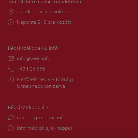
Tourist-Info a bécsi repülőtéren
Helyszín:
az érkezési csarnokban
Nyitva
Naponta 9-18 óra között
tartás:
Bécsi szállodák & infó
E-
info@wien.info
mail:
Telefon:
+43-1-24 555
Nyitva
Hétfő-Péntek 9 – 17 óráig
tartás:
Ünnepnapokon zárva
Bécsi MI-konciérz
concierge.vienna.info
Információk éjjel-nappal