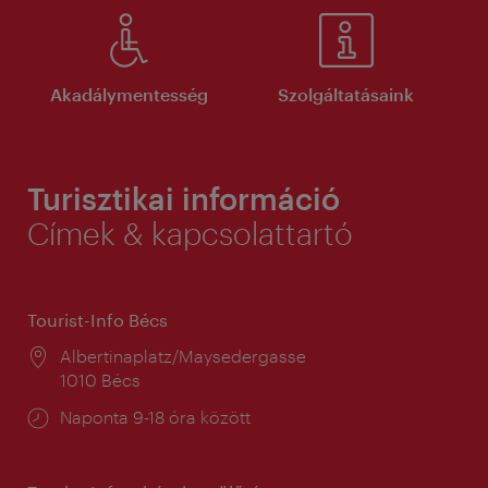
Akadálymentesség
Szolgáltatásaink
Turisztikai információ
Címek & kapcsolattartó
Tourist-Info Bécs
Helyszín:
Albertinaplatz/Maysedergasse
1010 Bécs
Nyitva
Naponta 9-18 óra között
tartás: