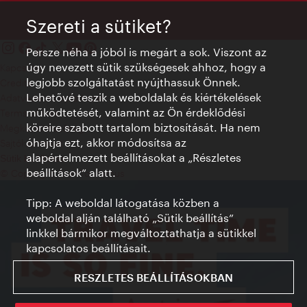
Szereti a sütiket?
Persze néha a jóból is megárt a sok. Viszont az
úgy nevezett sütik szükségesek ahhoz, hogy a
Kapcsolat
legjobb szolgáltatást nyújthassuk Önnek.
Credits
Lehetővé teszik a weboldalak és kiértékelések
Adatvédelmi nyilatkozat
működtetését, valamint az Ön érdeklődési
Terms of Use
köreire szabott tartalom biztosítását. Ha nem
Megközelíthetőség
óhajtja ezt, akkor módosítsa az
Sajtókapcsolat
alapértelmezett beállításokat a „Részletes
Sütik beállítása
beállítások“ alatt.
© Copyright WienTourismus
Tipp: A weboldal látogatása közben a
weboldal alján található „Sütik beállítás”
linkkel bármikor megváltoztathatja a sütikkel
kapcsolatos beállításait.
RESZLETES BEÁLLÍTÁSOKBAN