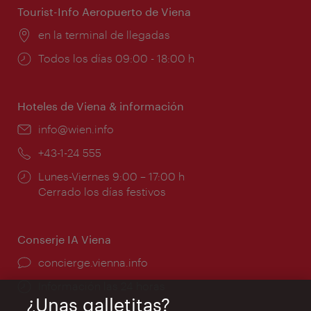
Tourist-Info Aeropuerto de Viena
Lugar:
en la terminal de llegadas
Horarios
Todos los días 09:00 - 18:00 h
de
apertura:
Hoteles de Viena & información
e-
info@wien.info
mail:
Teléfono:
+43-1-24 555
Horarios
Lunes-Viernes 9:00 – 17:00 h
de
Cerrado los días festivos
apertura:
Conserje IA Viena
concierge.vienna.info
Información las 24 horas
¿Unas galletitas?