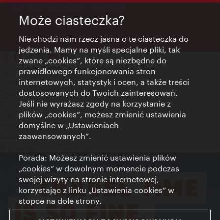
Informacje przez całą dobę
Może ciasteczka?
Nie chodzi nam rzecz jasna o te ciasteczka do
jedzenia. Mamy na myśli specjalne pliki, tak
zwane „cookies”, które są niezbędne do
prawidłowego funkcjonowania stron
Kontakt
internetowych, statystyk i ocen, a także treści
Credits
dostosowanych do Twoich zainteresowań.
Zgoda na przetwarzanie danych osobowych
Jeśli nie wyrażasz zgody na korzystanie z
Terms of Use
plików „cookies”, możesz zmienić ustawienia
Dostępność
domyślne w „Ustawieniach
Kontakt prasowy
zaawansowanych”.
Ustawienia cookies
© Copyright Wien Tourismus
Porada: Możesz zmienić ustawienia plików
„cookies” w dowolnym momencie podczas
swojej wizyty na stronie internetowej,
korzystając z linku „Ustawienia cookies” w
stopce na dole strony.