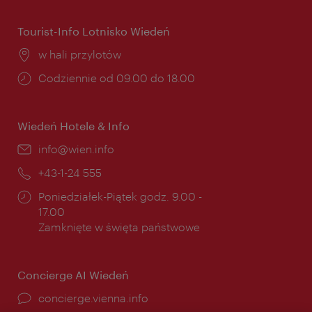
Tourist-Info Lotnisko Wiedeń
Miejsce:
w hali przylotów
Godziny
Codziennie od 09.00 do 18.00
otwarcia:
Wiedeń Hotele & Info
E-
info@wien.info
mail:
Telefon:
+43-1-24 555
Godziny
Poniedziałek-Piątek godz. 9.00 -
otwarcia:
17.00
Zamknięte w święta państwowe
Concierge AI Wiedeń
concierge.vienna.info