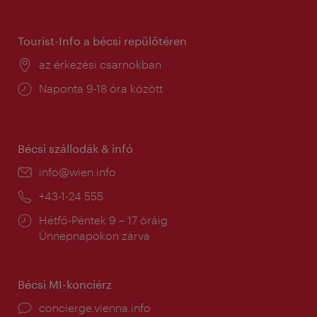
tartás:
Tourist-Info a bécsi repülőtéren
Helyszín:
az érkezési csarnokban
Nyitva
Naponta 9-18 óra között
tartás:
Bécsi szállodák & infó
E-
info@wien.info
mail:
Telefon:
+43-1-24 555
Nyitva
Hétfő-Péntek 9 – 17 óráig
tartás:
Ünnepnapokon zárva
Bécsi MI-konciérz
concierge.vienna.info