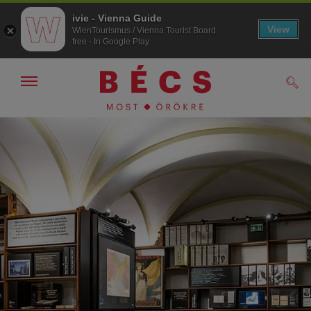
ivie - Vienna Guide
View
WienTourismus / Vienna Tourist Board
free - In Google Play
Navigáció
Kere
kijelzése
/
elrejtése
A
A
navigációhoz
tartalomhoz