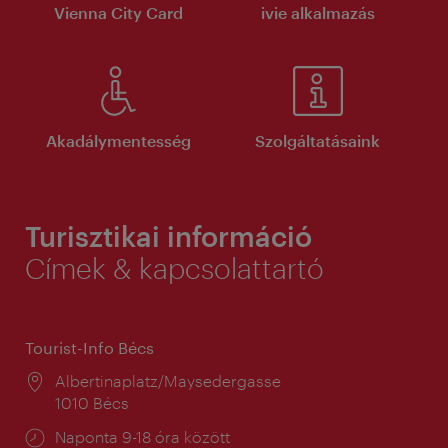
Vienna City Card
ivie alkalmazás
Akadálymentesség
Szolgáltatásaink
Turisztikai információ
Címek & kapcsolattartó
Tourist-Info Bécs
Helyszín:
Albertinaplatz/Maysedergasse
1010 Bécs
Nyitva
Naponta 9-18 óra között