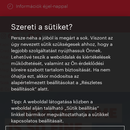
Információk éjjel-nappal
Szereti a sütiket?
Persze néha a jóból is megárt a sok. Viszont az
úgy nevezett sütik szükségesek ahhoz, hogy a
Kapcsolat
legjobb szolgáltatást nyújthassuk Önnek.
Credits
Lehetővé teszik a weboldalak és kiértékelések
Adatvédelmi nyilatkozat
működtetését, valamint az Ön érdeklődési
Terms of Use
köreire szabott tartalom biztosítását. Ha nem
Megközelíthetőség
óhajtja ezt, akkor módosítsa az
Sajtókapcsolat
alapértelmezett beállításokat a „Részletes
Sütik beállítása
beállítások“ alatt.
© Copyright WienTourismus
Tipp: A weboldal látogatása közben a
weboldal alján található „Sütik beállítás”
linkkel bármikor megváltoztathatja a sütikkel
kapcsolatos beállításait.