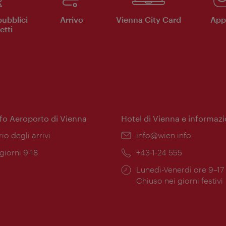
pubblici
Arrivo
Vienna City Card
App 
etti
nfo Aeroporto di Vienna
Hotel di Vienna e informazi
ione:
rio degli arrivi
Email:
info@wien.info
 giorni 9-18
Telefono:
+43-1-24 555
Orari
Lunedì-Venerdì ore 9–17
ura:
di
Chiuso nei giorni festivi
apertura: