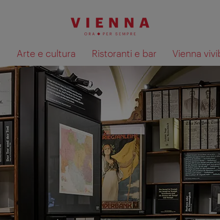
à
Arte e cultura
Ristoranti e bar
Vienna vivi
Mostra i risultati della ricerca su