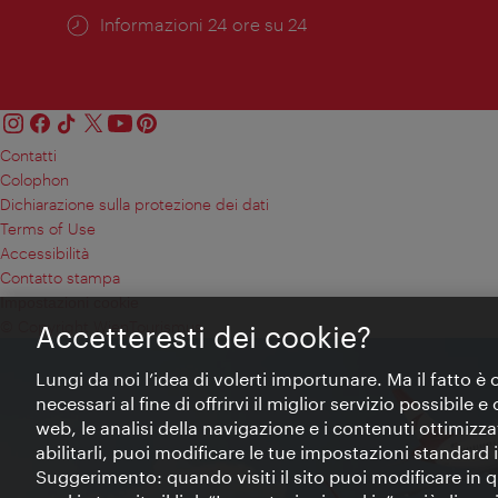
Öffnungszeiten:
Informazioni 24 ore su 24
Contatti
Colophon
Dichiarazione sulla protezione dei dati
Terms of Use
Accessibilità
Contatto stampa
Impostazioni cookie
© Copyright WienTourismus
Accetteresti dei cookie?
Lungi da noi l’idea di volerti importunare. Ma il fatto è
necessari al fine di offrirvi il miglior servizio possibile
web, le analisi della navigazione e i contenuti ottimizzat
abilitarli, puoi modificare le tue impostazioni standard
Suggerimento: quando visiti il sito puoi modificare in