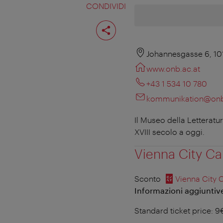
CONDIVIDI
Condividi
pagina
Johannesgasse 6, 10
www.onb.ac.at
+43 1 534 10 780
kommunikation@onb
Il Museo della Letteratur
XVIII secolo a oggi.
Vienna City Ca
Sconto
Vienna City 
Informazioni aggiuntive 
Standard ticket price: 9