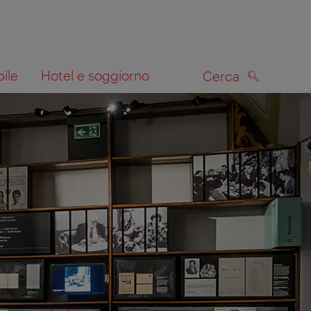
bile
Hotel e soggiorno
Cerca
CERCA
lla mappa