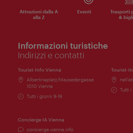
Attrazioni dalla A
Eventi
Trasporti 
alla Z
& bigli
Informazioni turistiche
Indirizzi e contatti
Tourist-Info Vienna
Tourist-I
Posizione:
Albertinaplatz/Maysedergasse
Posiz
nell’at
1010 Vienna
Orari
Tutti i
Orari
Tutti i giorni 9-18
di
di
apert
apertura:
Concierge IA Vienna
Ort:
concierge.vienna.info