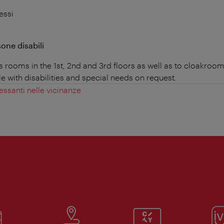
essi
sone disabili
s rooms in the 1st, 2nd and 3rd floors as well as to cloakroo
le with disabilities and special needs on request.
essanti nelle vicinanze