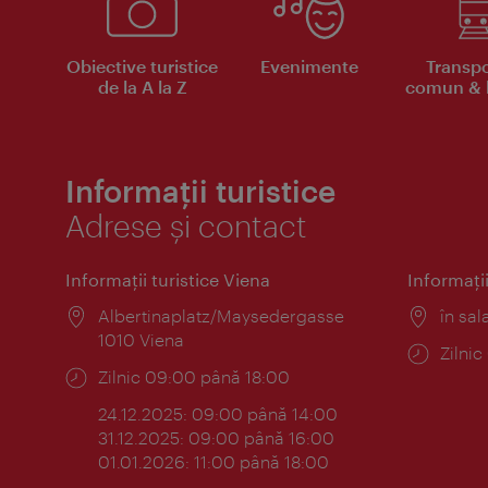
Obiective turistice
Evenimente
Transpo
de la A la Z
comun & b
Informații turistice
Adrese și contact
Informaţii turistice Viena
Informaţii
Locul:
Albertinaplatz/Maysedergasse
Locul
în sal
1010 Viena
Progr
Zilni
Program:
Zilnic 09:00 până 18:00
24.12.2025: 09:00 până 14:00
31.12.2025: 09:00 până 16:00
01.01.2026: 11:00 până 18:00