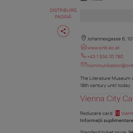
DISTRIBUIRE
PAGINĂ
Distribuiţi
pagina
Johannesgasse 6, 10
www.onb.ac.at
+43 1 534 10 780
kommunikation@onb
The Literature Museum of
18th century until today.
Vienna City Ca
Reducere card
Vienn
Informații suplimentare
Standard ticket price: 9