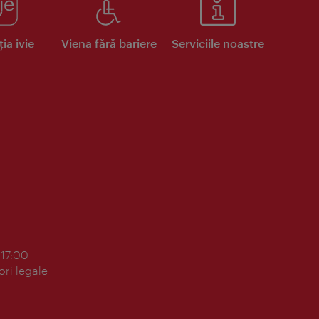
ia ivie
Viena fără bariere
Serviciile noastre
 17:00
ori legale