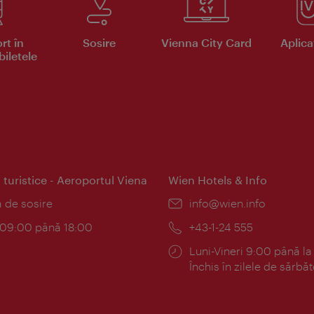
rt în
Sosire
Vienna City Card
Aplicaţ
iletele
 turistice - Aeroportul Viena
Wien Hotels & Info
:
a de sosire
E-
info@wien.info
mail:
am:
c 09:00 până 18:00
Telefon:
+43-1-24 555
Program:
Luni-Vineri 9:00 până la
Închis în zilele de sărbăt