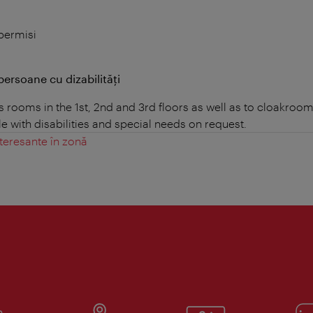
 permisi
persoane cu dizabilități
s rooms in the 1st, 2nd and 3rd floors as well as to cloakroo
le with disabilities and special needs on request.
teresante în zonă