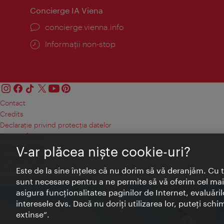
Concierge IA Viena
concierge.vienna.info
Informații non-stop
Contact
Credits
Declaraţie privind protecţia datelor
Terms of Use
Accesibilitate
V-ar plăcea nişte cookie-uri?
Contact presa
Setări module cookie
Este de la sine înţeles că nu dorim să vă deranjăm. Cu 
© Copyright Wien Tourismus
sunt necesare pentru a ne permite să vă oferim cel mai 
asigura funcţionalitatea paginilor de Internet, evaluăril
interesele dvs. Dacă nu doriţi utilizarea lor, puteţi schi
extinse“.