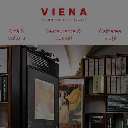
Artă &
Restaurante &
Calitatea
cultură
localuri
vieții
Afişare rezultate căutare pe