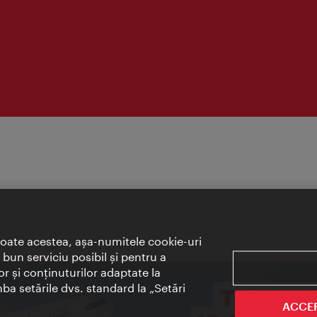
toate acestea, aşa-numitele cookie-uri
bun serviciu posibil şi pentru a
or şi conţinuturilor adaptate la
mba setările dvs. standard la „Setări
ACCE