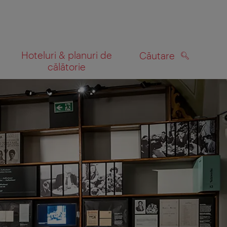
Hoteluri & planuri de
Căutare
călătorie
CĂUTARE
 hartă