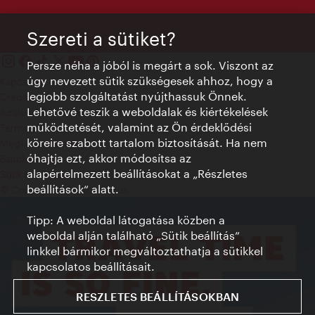
Szereti a sütiket?
Persze néha a jóból is megárt a sok. Viszont az
úgy nevezett sütik szükségesek ahhoz, hogy a
Kapcsolat
legjobb szolgáltatást nyújthassuk Önnek.
Credits
Lehetővé teszik a weboldalak és kiértékelések
Adatvédelmi nyilatkozat
működtetését, valamint az Ön érdeklődési
Terms of Use
köreire szabott tartalom biztosítását. Ha nem
Megközelíthetőség
óhajtja ezt, akkor módosítsa az
Sajtókapcsolat
alapértelmezett beállításokat a „Részletes
Sütik beállítása
beállítások“ alatt.
© Copyright WienTourismus
Tipp: A weboldal látogatása közben a
weboldal alján található „Sütik beállítás”
linkkel bármikor megváltoztathatja a sütikkel
kapcsolatos beállításait.
RESZLETES BEÁLLÍTÁSOKBAN