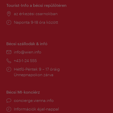
Tourist-Info a bécsi repülőtéren
Helyszín:
az érkezési csarnokban
Nyitva
Naponta 9-18 óra között
tartás:
Bécsi szállodák & infó
E-
info@wien.info
mail:
Telefon:
+43-1-24 555
Nyitva
Hétfő-Péntek 9 – 17 óráig
tartás:
Ünnepnapokon zárva
Bécsi MI-konciérz
concierge.vienna.info
Információk éjjel-nappal