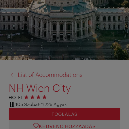
vissza
List of Accommodations
a:
NH Wien City
HOTEL
4 csillag
105 Szoba
225 Ágyak
FOGLALÁS
KEDVENC HOZZÁADÁS