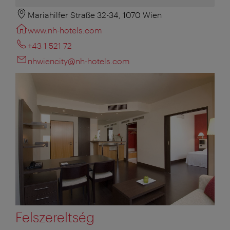
Mariahilfer Straße 32-34, 1070 Wien
www.nh-hotels.com
+43 1 521 72
nhwiencity@nh-hotels.com
Felszereltség