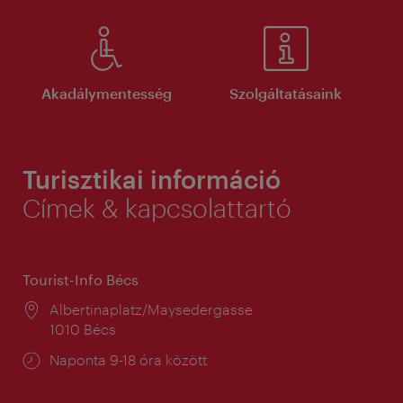
Akadálymentesség
Szolgáltatásaink
Turisztikai információ
Címek & kapcsolattartó
Tourist-Info Bécs
Helyszín:
Albertinaplatz/Maysedergasse
1010 Bécs
Nyitva
Naponta 9-18 óra között
tartás: