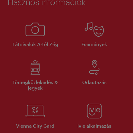
Hasznos információk
Látnivalók A-tól Z-ig
Események
Tömegközlekedés &
Odautazás
jegyek
Vienna City Card
ivie alkalmazás