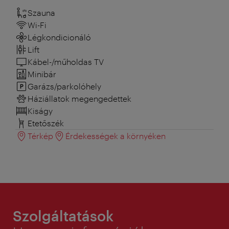
Szauna
Wi-Fi
Légkondicionáló
Lift
Kábel-/műholdas TV
Minibár
Garázs/parkolóhely
Háziállatok megengedettek
Kiságy
Etetőszék
Térkép
Érdekességek a környéken
Szolgáltatások