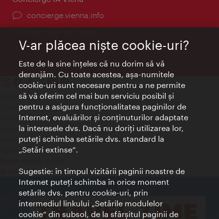
concierge.vienna.info
Informații non-stop
V-ar plăcea nişte cookie-uri?
Este de la sine înţeles că nu dorim să vă
deranjăm. Cu toate acestea, aşa-numitele
cookie-uri sunt necesare pentru a ne permite
să vă oferim cel mai bun serviciu posibil şi
Contact
pentru a asigura funcţionalitatea paginilor de
Credits
Internet, evaluărilor şi conţinuturilor adaptate
Declaraţie privind protecţia datelor
la interesele dvs. Dacă nu doriţi utilizarea lor,
Terms of Use
puteţi schimba setările dvs. standard la
Accesibilitate
„Setări extinse“.
Contact presa
Setări module cookie
Sugestie: în timpul vizitării paginii noastre de
© Copyright Wien Tourismus
Internet puteţi schimba în orice moment
setările dvs. pentru cookie-uri, prin
intermediul linkului „Setările modulelor
cookie“ din subsol, de la sfârşitul paginii de