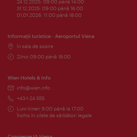
24.12.2025: 09:00 până 14:00
31.12.2025: 09:00 până 16:00
01.01.2026: 11:00 până 18:00
Informaţii turistice - Aeroportul Viena
Locul:
în sala de sosire
Program:
Zilnic 09:00 până 18:00
Wien Hotels & Info
E-
info@wien.info
mail:
Telefon:
+43-1-24 555
Program:
Luni-Vineri 9:00 până la 17:00
Închis în zilele de sărbători legale
Concierge IA Viena