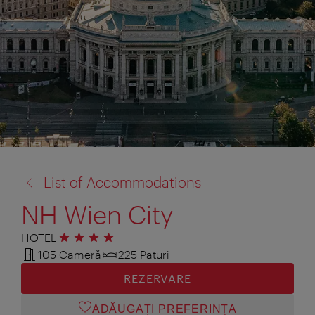
înapoi
List of Accommodations
la:
NH Wien City
HOTEL
4 stele
105 Cameră
225 Paturi
REZERVARE
ADĂUGAȚI PREFERINŢA