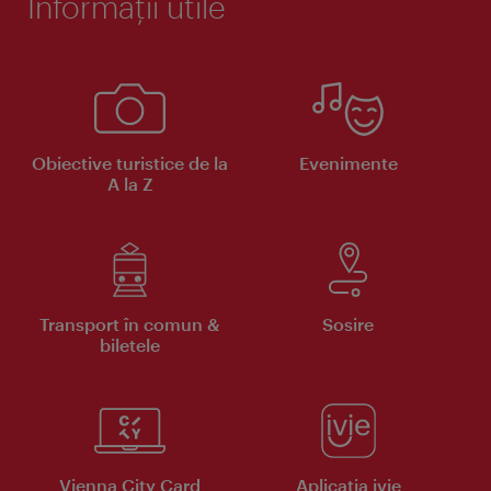
Informaţii utile
Obiective turistice de la
Evenimente
A la Z
Transport în comun &
Sosire
biletele
Vienna City Card
Aplicaţia ivie