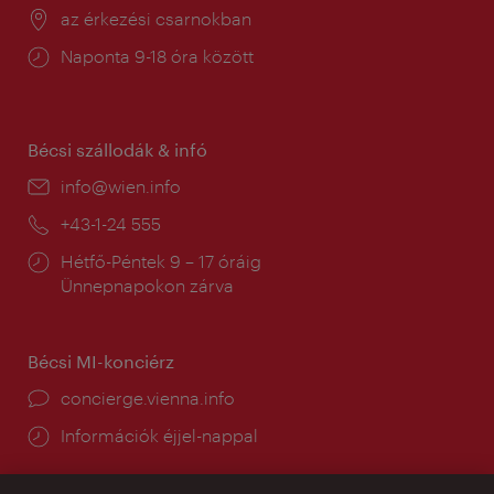
Helyszín:
az érkezési csarnokban
Nyitva
Naponta 9-18 óra között
tartás:
Bécsi szállodák & infó
E-
info@wien.info
mail:
Telefon:
+43-1-24 555
Nyitva
Hétfő-Péntek 9 – 17 óráig
tartás:
Ünnepnapokon zárva
Bécsi MI-konciérz
concierge.vienna.info
Információk éjjel-nappal