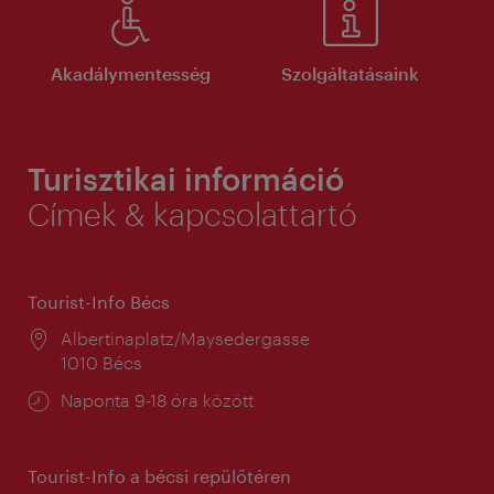
Akadálymentesség
Szolgáltatásaink
Turisztikai információ
Címek & kapcsolattartó
Tourist-Info Bécs
Helyszín:
Albertinaplatz/Maysedergasse
1010 Bécs
Nyitva
Naponta 9-18 óra között
tartás:
Tourist-Info a bécsi repülőtéren