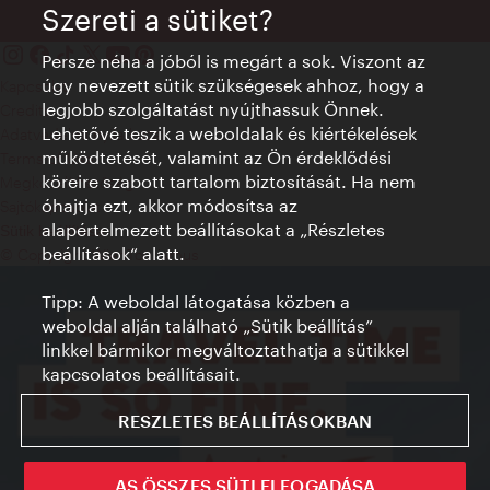
Szereti a sütiket?
Persze néha a jóból is megárt a sok. Viszont az
úgy nevezett sütik szükségesek ahhoz, hogy a
Kapcsolat
legjobb szolgáltatást nyújthassuk Önnek.
Credits
Lehetővé teszik a weboldalak és kiértékelések
Adatvédelmi nyilatkozat
működtetését, valamint az Ön érdeklődési
Terms of Use
köreire szabott tartalom biztosítását. Ha nem
Megközelíthetőség
óhajtja ezt, akkor módosítsa az
Sajtókapcsolat
alapértelmezett beállításokat a „Részletes
Sütik beállítása
beállítások“ alatt.
© Copyright WienTourismus
Tipp: A weboldal látogatása közben a
weboldal alján található „Sütik beállítás”
linkkel bármikor megváltoztathatja a sütikkel
kapcsolatos beállításait.
RESZLETES BEÁLLÍTÁSOKBAN
AS ÖSSZES SÜTI ELFOGADÁSA